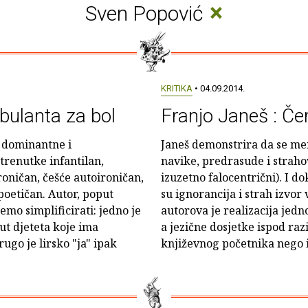
×
Sven Popović
KRITIKA
• 04.09.2014.
ulanta za bol
Franjo Janeš : Če
e dominantne i
Janeš demonstrira da se men
 trenutke infantilan,
navike, predrasude i strahov
oničan, češće autoironičan,
izuzetno falocentrični). I d
 poetičan. Autor, poput
su ignorancija i strah izvor
emo simplificirati: jedno je
autorova je realizacija jedn
ut djeteta koje ima
a jezične dosjetke ispod ra
ugo je lirsko "ja" ipak
književnog početnika nego 