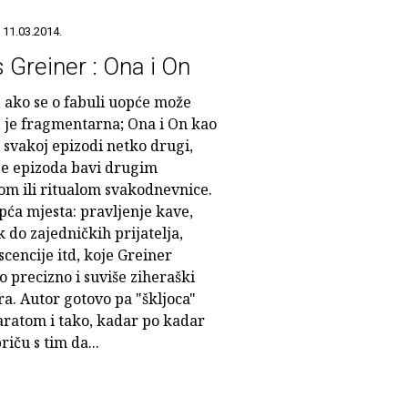
 11.03.2014.
s Greiner : Ona i On
, ako se o fabuli uopće može
, je fragmentarna; Ona i On kao
 svakoj epizodi netko drugi,
se epizoda bavi drugim
om ili ritualom svakodnevnice.
pća mjesta: pravljenje kave,
 do zajedničkih prijatelja,
cencije itd, koje Greiner
 precizno i suviše ziheraški
ra. Autor gotovo pa "škljoca"
aratom i tako, kadar po kadar
riču s tim da...