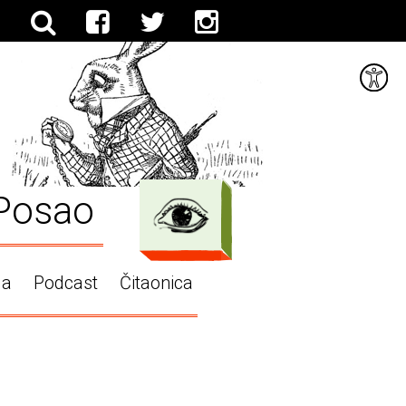
Posao
ga
Podcast
Čitaonica