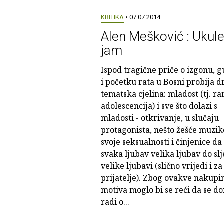
KRITIKA
• 07.07.2014.
Alen Mešković : Ukule
jam
Ispod tragične priče o izgonu, 
i početku rata u Bosni probija 
tematska cjelina: mladost (tj. ra
adolescencija) i sve što dolazi s
mladosti - otkrivanje, u slučaju
protagonista, nešto žešće muzik
svoje seksualnosti i činjenice da 
svaka ljubav velika ljubav do sl
velike ljubavi (slično vrijedi i za
prijatelje). Zbog ovakve nakupi
motiva moglo bi se reći da se d
radi o...