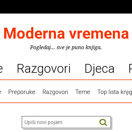
Moderna vremena
Pogledaj... sve je puno knjiga.
e
Razgovori
Djeca
e
Preporuke
Razgovori
Teme
Top lista knji