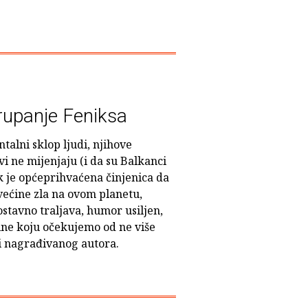
rupanje Feniksa
talni sklop ljudi, njihove
i ne mijenjaju (i da su Balkanci
ok je općeprihvaćena činjenica da
 većine zla na ovom planetu,
ostavno traljava, humor usiljen,
zine koju očekujemo od ne više
i nagrađivanog autora.