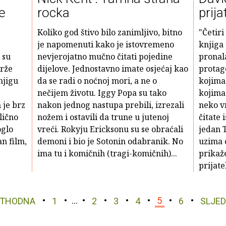
e
rocka
prija
Koliko god štivo bilo zanimljivo, bitno
"Četiri
je napomenuti kako je istovremeno
knjiga 
 su
nevjerojatno mučno čitati pojedine
pronala
drže
dijelove. Jednostavno imate osjećaj kao
protago
njigu
da se radi o noćnoj mori, a ne o
kojima 
nečijem životu. Iggy Popa su tako
kojima
 je brz
nakon jednog nastupa prebili, izrezali
neko vr
lično
nožem i ostavili da trune u jutenoj
čitate i
oglo
vreći. Rokyju Ericksonu su se obraćali
jedan 
n film,
demoni i bio je Sotonin odabranik. No
uzima 
ima tu i komičnih (tragi-komičnih)...
prikaže
prijatel
ETHODNA
1
…
2
3
4
5
6
SLJE