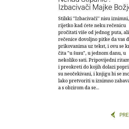
Izbacivači Majke Božj
Stilski ''Izbacivači'' nisu iznimni,
rijetko kad ćete neku rečenicu
pročitati više od jednog puta, ali
rečenice dovoljno pitke da vas 
prikovanima uz tekst, i ovu se k
čita "u šusu", u jednom danu, u
nekoliko sati. Pripovijedni ritam
i preokreti do kojih dolazi popri
su neočekivani, i knjigu bi se m
lako pretvoriti u iznimno zabava
a s obzirom da se...
PR