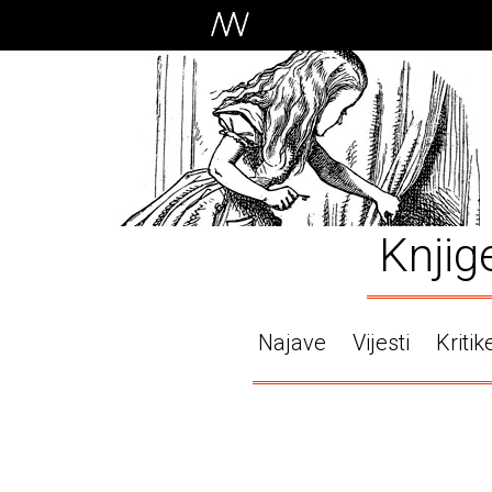
Knjig
Najave
Vijesti
Kritik