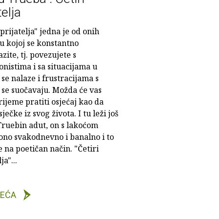
telja
 prijatelja" jedna je od onih
u kojoj se konstantno
zite, tj. povezujete s
nistima i sa situacijama u
se nalaze i frustracijama s
 se suočavaju. Možda će vas
ijeme pratiti osjećaj kao da
sječke iz svog života. I tu leži još
Truebin adut, on s lakoćom
ono svakodnevno i banalno i to
 na poetičan način. "Četiri
ja"...
DEĆA