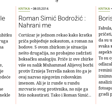
KRITIKA
• 08.05.2014.
KRITIKA
•
le
Roman Simić Bodrožić :
Bori
Nahrani me
Fabula
pričati
gubitku
Cortázar je jednom rekao kako kratka
da su u
druga
priča pobjeđuje nokautom, a roman na
svaka 
na
bodove. S ovom zbirkom je situacija
aspekt
nešto drugačija, no probajmo zadržati
To su o
boksačku analogiju. Priče iz ove zbirke
odlazak
e,
više su nalik Muhammad Alijevoj borbi
reminis
je
protiv Ernieja Terrella nakon što ga je
iznimno
jedeće
ovaj nazvao njegovim robovskim
analizi
imenom. Ali je iz runde u rundu
fotoap
ne
mrcvario svog protivnika, no nije ga
gradi p
onekle
htio nokautirati. Tako i Roman Simić...