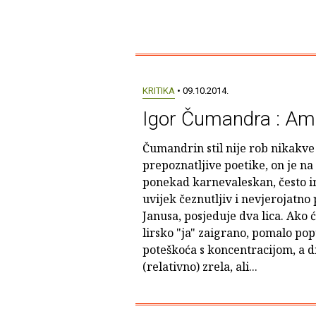
KRITIKA
• 09.10.2014.
Igor Čumandra : Amb
Čumandrin stil nije rob nikakv
prepoznatljive poetike, on je na
ponekad karnevaleskan, često ir
uvijek čeznutljiv i nevjerojatno
Janusa, posjeduje dva lica. Ako ć
lirsko "ja" zaigrano, pomalo pop
poteškoća s koncentracijom, a dr
(relativno) zrela, ali...