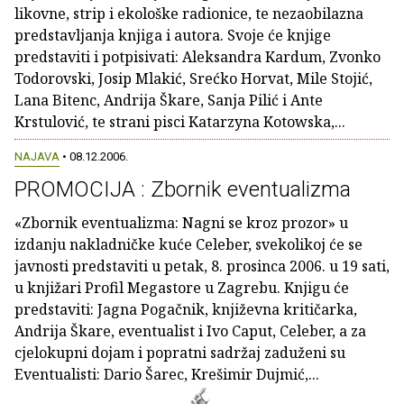
likovne, strip i ekološke radionice, te nezaobilazna
predstavljanja knjiga i autora. Svoje će knjige
predstaviti i potpisivati: Aleksandra Kardum, Zvonko
Todorovski, Josip Mlakić, Srećko Horvat, Mile Stojić,
Lana Bitenc, Andrija Škare, Sanja Pilić i Ante
Krstulović, te strani pisci Katarzyna Kotowska,...
NAJAVA
• 08.12.2006.
PROMOCIJA : Zbornik eventualizma
«Zbornik eventualizma: Nagni se kroz prozor» u
izdanju nakladničke kuće Celeber, svekolikoj će se
javnosti predstaviti u petak, 8. prosinca 2006. u 19 sati,
u knjižari Profil Megastore u Zagrebu. Knjigu će
predstaviti: Jagna Pogačnik, književna kritičarka,
Andrija Škare, eventualist i Ivo Caput, Celeber, a za
cjelokupni dojam i popratni sadržaj zaduženi su
Eventualisti: Dario Šarec, Krešimir Dujmić,...