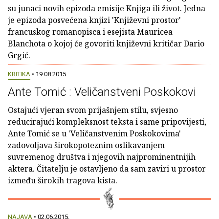
su junaci novih epizoda emisije Knjiga ili život. Jedna
je epizoda posvećena knjizi 'Književni prostor'
francuskog romanopisca i esejista Mauricea
Blanchota o kojoj će govoriti književni kritičar Dario
Grgić.
KRITIKA
• 19.08.2015.
Ante Tomić : Veličanstveni Poskokovi
Ostajući vjeran svom prijašnjem stilu, svjesno
reducirajući kompleksnost teksta i same pripovijesti,
Ante Tomić se u 'Veličanstvenim Poskokovima'
zadovoljava širokopoteznim oslikavanjem
suvremenog društva i njegovih najprominentnijih
aktera. Čitatelju je ostavljeno da sam zaviri u prostor
između širokih tragova kista.
NAJAVA
• 02.06.2015.