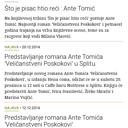
Što je pisac htio reći : Ante Tomić
Na književnoj tribini 'Što je pisac htio reći' gostuje Ante
Tomić. Najnoviji roman 'Veličanstveni Poskokovi' i petnaest
godina trajanja na vrhu književne scene, teme su za
razgovor koji vodi Milana Vlaović.
NAJAVA
• 20.12.2014.
Predstavljanje romana Ante Tomića
'Veličanstveni Poskokovi' u Splitu
Predstavljanje novog romana Ante Tomića 'Veličanstveni
Poskokovi', u izdanju Hena coma, održat će se u subotu 20.
prosinca u 12 sati u Caffe baru NoStress u Splitu. Knjigu će
predstaviti Ante Tomić, Ivica Ivanišević, Živko Skračić i
Marina Vujčić.
NAJAVA
• 12.12.2014.
Predstavljanje romana Ante Tomića
'Veličanstveni Poskokovi'