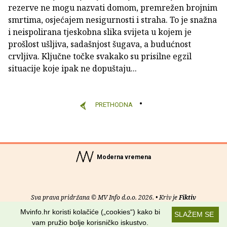
rezerve ne mogu nazvati domom, premrežen brojnim
smrtima, osjećajem nesigurnosti i straha. To je snažna
i neispolirana tjeskobna slika svijeta u kojem je
prošlost ušljiva, sadašnjost šugava, a budućnost
crvljiva. Ključne točke svakako su prisilne egzil
situacije koje ipak ne dopuštaju...
PRETHODNA
Moderna vremena
Sva prava pridržana © MV Info d.o.o. 2026. • Kriv je
Fiktiv
Mvinfo.hr koristi kolačiće („cookies“) kako bi
SLAŽEM SE
O nama
•
Pomoć
•
Uvjeti korištenja
•
RSS kanali
vam pružio bolje korisničko iskustvo.