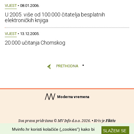
VIJEST
• 08.01.2006.
U 2005. više od 100.000 čitatelja besplatnih
elektroničkih knjiga
VIJEST
• 13.12.2005.
20.000 učitanja Chomskog
PRETHODNA
Moderna vremena
Sva prava pridržana © MV Info d.o.o. 2026. • Kriv je
Fiktiv
Mvinfo.hr koristi kolačiće („cookies“) kako bi
SLAŽEM SE
O nama
•
Pomoć
•
Uvjeti korištenja
•
RSS kanali