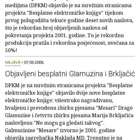
medijima (DPKM) objavilo je na mrežnim stranicama
projekta "Besplatne elektroničke knjige" tijekom
prvog polugodišta tekuće godine deset novih naslova,
što je rekordan broj objavljenih naslova od
pokretanja projekta 2001. godine. Tu je rekordnu
produkciju pratila i rekordna posjećenost, uvečana za
50%!
NAJAVA
• 07.03.2006.
Objavljeni besplatni Glamuzina i Brkljačić
DPKM je na mrežnim stranicama projekta "Besplatne
elektroničke knjige" objavilo dvije nove besplatne
elektroničke knjige: višestruko nagrađivanu,
hvaljenu i prevođenu zbirku pjesama "Mesari" Drage
Glamuzine i četvrtu zbirku pjesama Marija Brkljačića
naslovljenu "Ne mogu ga gledati takvog".
Galmuzinine "Mesare" izvorno je 2001. godine
objavila zagrebačka Naklada MD. Trenutno je na