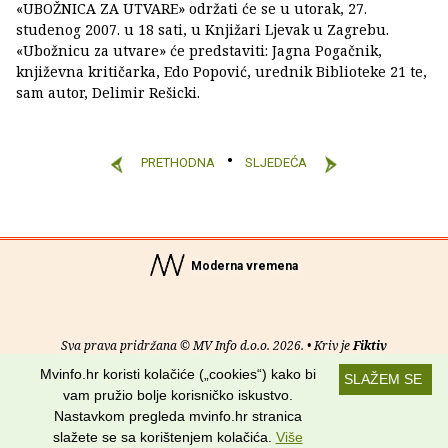
«UBOŽNICA ZA UTVARE» održati će se u utorak, 27.
studenog 2007. u 18 sati, u Knjižari Ljevak u Zagrebu.
«Ubožnicu za utvare» će predstaviti: Jagna Pogačnik,
književna kritičarka, Edo Popović, urednik Biblioteke 21 te,
sam autor, Delimir Rešicki.
PRETHODNA
SLJEDEĆA
Moderna vremena
Sva prava pridržana © MV Info d.o.o. 2026. • Kriv je
Fiktiv
Mvinfo.hr koristi kolačiće („cookies“) kako bi
SLAŽEM SE
O nama
•
Pomoć
•
Uvjeti korištenja
•
RSS kanali
vam pružio bolje korisničko iskustvo.
Nastavkom pregleda mvinfo.hr stranica
Potraži nas na:
slažete se sa korištenjem kolačića.
Više