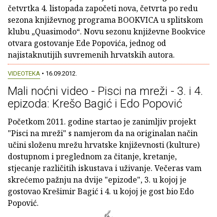
četvrtka 4. listopada započeti nova, četvrta po redu
sezona književnog programa BOOKVICA u splitskom
klubu „Quasimodo“. Novu sezonu književne Bookvice
otvara gostovanje Ede Popovića, jednog od
najistaknutijih suvremenih hrvatskih autora.
VIDEOTEKA
• 16.09.2012.
Mali noćni video - Pisci na mreži - 3. i 4.
epizoda: Krešo Bagić i Edo Popović
Početkom 2011. godine startao je zanimljiv projekt
"Pisci na mreži" s namjerom da na originalan način
učini složenu mrežu hrvatske književnosti (kulture)
dostupnom i preglednom za čitanje, kretanje,
stjecanje različitih iskustava i uživanje. Večeras vam
skrećemo pažnju na dvije "epizode", 3. u kojoj je
gostovao Krešimir Bagić i 4. u kojoj je gost bio Edo
Popović.