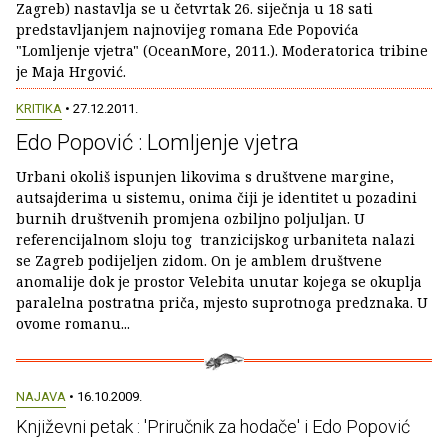
Zagreb) nastavlja se u četvrtak 26. siječnja u 18 sati
predstavljanjem najnovijeg romana Ede Popovića
"Lomljenje vjetra" (OceanMore, 2011.). Moderatorica tribine
je Maja Hrgović.
KRITIKA
• 27.12.2011.
Edo Popović : Lomljenje vjetra
Urbani okoliš ispunjen likovima s društvene margine,
autsajderima u sistemu, onima čiji je identitet u pozadini
burnih društvenih promjena ozbiljno poljuljan. U
referencijalnom sloju tog tranzicijskog urbaniteta nalazi
se Zagreb podijeljen zidom. On je amblem društvene
anomalije dok je prostor Velebita unutar kojega se okuplja
paralelna postratna priča, mjesto suprotnoga predznaka. U
ovome romanu...
NAJAVA
• 16.10.2009.
Književni petak : 'Priručnik za hodače' i Edo Popović