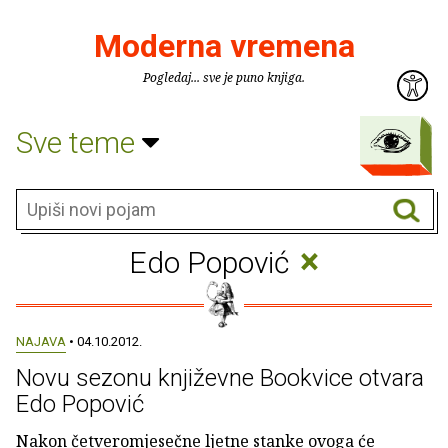
Moderna vremena
Pogledaj... sve je puno knjiga.
Sve teme
×
Edo Popović
NAJAVA
• 04.10.2012.
Novu sezonu književne Bookvice otvara
Edo Popović
Nakon četveromjesečne ljetne stanke ovoga će