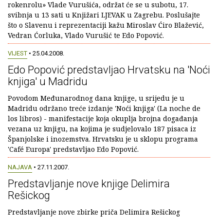
rokenrolu» Vlade Vurušića, održat će se u subotu, 17.
svibnja u 13 sati u Knjižari LJEVAK u Zagrebu. Poslušajte
što o Slavenu i reprezentaciji kažu Miroslav Ćiro Blažević,
Vedran Ćorluka, Vlado Vurušić te Edo Popović.
VIJEST
• 25.04.2008.
Edo Popović predstavljao Hrvatsku na 'Noći
knjiga' u Madridu
Povodom Međunarodnog dana knjige, u srijedu je u
Madridu održano treće izdanje 'Noći knjiga' (La noche de
los libros) - manifestacije koja okuplja brojna događanja
vezana uz knjigu, na kojima je sudjelovalo 187 pisaca iz
Španjolske i inozemstva. Hrvatsku je u sklopu programa
'Café Europa' predstavljao Edo Popović.
NAJAVA
• 27.11.2007.
Predstavljanje nove knjige Delimira
Rešickog
Predstavljanje nove zbirke priča Delimira Rešickog