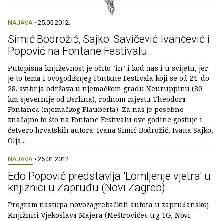
NAJAVA
• 25.05.2012.
Simić Bodrožić, Sajko, Savičević Ivančević i
Popović na Fontane Festivalu
Putopisna književnost je očito "in" i kod nas i u svijetu, jer
je to tema i ovogodišnjeg Fontane Festivala koji se od 24. do
28. svibnja održava u njemačkom gradu Neuruppinu (80
km sjevernije od Berlina), rodnom mjestu Theodora
Fontanea (njemačkog Flauberta). Za nas je posebno
značajno to što na Fontane Festivalu ove godine gostuje i
četvero hrvatskih autora: Ivana Simić Bodrožić, Ivana Sajko,
Olja...
NAJAVA
• 26.01.2012.
Edo Popović predstavlja 'Lomljenje vjetra' u
knjižnici u Zapruđu (Novi Zagreb)
Program nastupa novozagrebačkih autora u zapruđanskoj
Knjižnici Vjekoslava Majera (Meštrovićev trg 1G, Novi