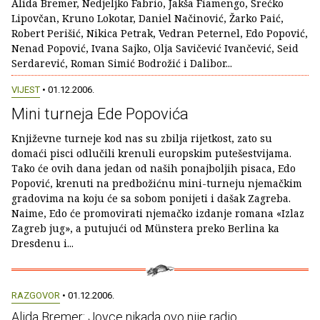
Alida Bremer, Nedjeljko Fabrio, Jakša Fiamengo, Srećko
Lipovčan, Kruno Lokotar, Daniel Načinović, Žarko Paić,
Robert Perišić, Nikica Petrak, Vedran Peternel, Edo Popović,
Nenad Popović, Ivana Sajko, Olja Savičević Ivančević, Seid
Serdarević, Roman Simić Bodrožić i Dalibor...
VIJEST
• 01.12.2006.
Mini turneja Ede Popovića
Književne turneje kod nas su zbilja rijetkost, zato su
domaći pisci odlučili krenuli europskim putešestvijama.
Tako će ovih dana jedan od naših ponajboljih pisaca, Edo
Popović, krenuti na predbožićnu mini-turneju njemačkim
gradovima na koju će sa sobom ponijeti i dašak Zagreba.
Naime, Edo će promovirati njemačko izdanje romana «Izlaz
Zagreb jug», a putujući od Münstera preko Berlina ka
Dresdenu i...
RAZGOVOR
• 01.12.2006.
Alida Bremer: Joyce nikada ovo nije radio