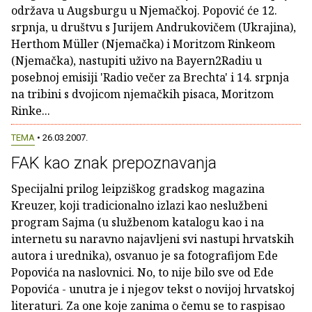
održava u Augsburgu u Njemačkoj. Popović će 12.
srpnja, u društvu s Jurijem Andrukovičem (Ukrajina),
Herthom Müller (Njemačka) i Moritzom Rinkeom
(Njemačka), nastupiti uživo na Bayern2Radiu u
posebnoj emisiji 'Radio večer za Brechta' i 14. srpnja
na tribini s dvojicom njemačkih pisaca, Moritzom
Rinke...
TEMA
• 26.03.2007.
FAK kao znak prepoznavanja
Specijalni prilog leipziškog gradskog magazina
Kreuzer, koji tradicionalno izlazi kao neslužbeni
program Sajma (u službenom katalogu kao i na
internetu su naravno najavljeni svi nastupi hrvatskih
autora i urednika), osvanuo je sa fotografijom Ede
Popovića na naslovnici. No, to nije bilo sve od Ede
Popovića - unutra je i njegov tekst o novijoj hrvatskoj
literaturi. Za one koje zanima o čemu se to raspisao