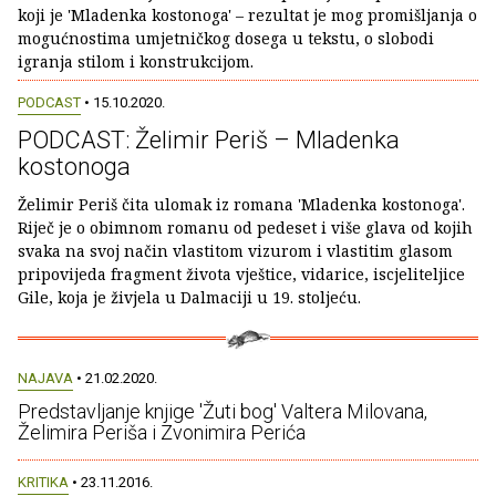
koji je 'Mladenka kostonoga' – rezultat je mog promišljanja o
mogućnostima umjetničkog dosega u tekstu, o slobodi
igranja stilom i konstrukcijom.
PODCAST
• 15.10.2020.
PODCAST: Želimir Periš – Mladenka
kostonoga
Želimir Periš čita ulomak iz romana 'Mladenka kostonoga'.
Riječ je o obimnom romanu od pedeset i više glava od kojih
svaka na svoj način vlastitom vizurom i vlastitim glasom
pripovijeda fragment života vještice, vidarice, iscjeliteljice
Gile, koja je živjela u Dalmaciji u 19. stoljeću.
NAJAVA
• 21.02.2020.
Predstavljanje knjige 'Žuti bog' Valtera Milovana,
Želimira Periša i Zvonimira Perića
KRITIKA
• 23.11.2016.