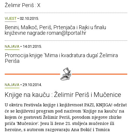
Želimir Periš : X
VIJEST
• 02.10.2015.
Benini, Malkoč, Periš, Prtenjača i Rajki u finalu
književne nagrade roman@tportal.hr
NAJAVA
• 14.01.2015.
Promocija knjige 'Mima i kvadratura duga' Želimira
Periša
NAJAVA
• 29.10.2014.
Knjige na kauču : Želimir Periš i Mučenice
U okviru Festivala knjige i književnost PAZI, KNJIGA! održat
će se književni program pod nazivom 'Knjige na kauču' na
kojem će gostovati Želimir Periš, povodom njegove zbirke
priča 'Mučenice'. Jesu li žene 21. stoljeća mučenice ili
heroine, s autorom razgovaraju Ana Ðokić i Tomica