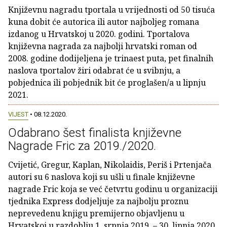
Književnu nagradu tportala u vrijednosti od 50 tisuća
kuna dobit će autorica ili autor najboljeg romana
izdanog u Hrvatskoj u 2020. godini. Tportalova
književna nagrada za najbolji hrvatski roman od
2008. godine dodijeljena je trinaest puta, pet finalnih
naslova tportalov žiri odabrat će u svibnju, a
pobjednica ili pobjednik bit će proglašen/a u lipnju
2021.
VIJEST
• 08.12.2020.
Odabrano šest finalista književne
Nagrade Fric za 2019./2020.
Cvijetić, Gregur, Kaplan, Nikolaidis, Periš i Prtenjača
autori su 6 naslova koji su ušli u finale književne
nagrade Fric koja se već četvrtu godinu u organizaciji
tjednika Express dodjeljuje za najbolju proznu
neprevedenu knjigu premijerno objavljenu u
Hrvatskoj u razdoblju 1. srpnja 2019. – 30. lipnja 2020.