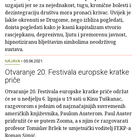
uzgajati jer se za nejednakost, tugu, kronične bolesti i
dezintegraciju društva mora pronaći krivac. Uvijek je
lakše okrenuti se Drugome, nego izbliza pogledati,
doista pogledati kako je kasni kapitalizam stvorio
rascjepkanu, depresivnu, ljutu i premorenu javnost,
hipnotiziranu blještavim simbolima neodrživog
sustava.
NAJAVA
• 05.06.2021.
Otvaranje 20. Festivala europske kratke
priče
Otvaranje 20. Festivala europske kratke priče održat
će se u nedjelju 6. lipnja u 19 sati u Kinu Tuškanac,
razgovorom s jednim od najznačajnijih suvremenih
američkih književnika, Paulom Austerom. Paul Auster
pridružit će se putem Zooma, a s njim će razgovarati
profesor Tomislav Brlek te umjetnički voditelj FEKP-a
Roman Simić.