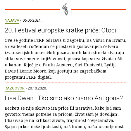
NAJAVA
• 06.06.2021.
20. Festival europske kratke priče: Otoci
Ove se godine FEKP održava u Zagrebu, na Visu i na Hvaru,
a dvadeseti rođendan će proslaviti gostovanjem četvero
izvanserijskih američkih pisaca, onih koji istinski stvaraju
sliku suvremene književnosti, pisaca koji su za života ušli
u kanon. Riječ je o Paulu Austeru, Siri Hustvedt, Lydiji
Davis i Lorrie Moore, koji gostuju na zagrebačkom
programu FEKP digital.
RAZGOVOR
• 20.10.2020.
Lisa Dwan : Tko smo ako nismo Antigona?
Beckett se nije skrivao iza priče ili narativa, kako je i sâm
govorio: ‘nema potrebe za pričom, život sâm je dovoljan’.
Ukazivao je na krhkost života, fragilnost čovječanstva.
Sjajan prkos naše ljudskosti, naš humor, našu usamljenost.