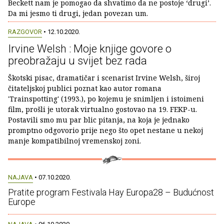
Beckett nam je pomogao da shvatimo da ne postoje ‘drugi’.
Da mi jesmo ti drugi, jedan povezan um.
RAZGOVOR
• 12.10.2020.
Irvine Welsh : Moje knjige govore o
preobražaju u svijet bez rada
Škotski pisac, dramatičar i scenarist Irvine Welsh, široj
čitateljskoj publici poznat kao autor romana
'Trainspotting' (1993.), po kojemu je snimljen i istoimeni
film, prošli je utorak virtualno gostovao na 19. FEKP-u.
Postavili smo mu par blic pitanja, na koja je jednako
promptno odgovorio prije nego što opet nestane u nekoj
manje kompatibilnoj vremenskoj zoni.
NAJAVA
• 07.10.2020.
Pratite program Festivala Hay Europa28 – Budućnost
Europe