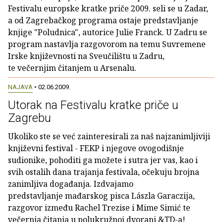
Festivalu europske kratke priče 2009. seli se u Zadar,
a od Zagrebačkog programa ostaje predstavljanje
knjige "Poludnica", autorice Julie Franck. U Zadru se
program nastavlja razgovorom na temu Suvremene
Irske književnosti na Sveučilištu u Zadru,
te večernjim čitanjem u Arsenalu.
NAJAVA
• 02.06.2009.
Utorak na Festivalu kratke priče u
Zagrebu
Ukoliko ste se već zainteresirali za naš najzanimljiviji
književni festival - FEKP i njegove ovogodišnje
sudionike, pohoditi ga možete i sutra jer vas, kao i
svih ostalih dana trajanja festivala, očekuju brojna
zanimljiva događanja. Izdvajamo
predstavljanje mađarskog pisca Lászla Garaczija,
razgovor između Rachel Trezise i Mime Simić te
večernja čitanja u polukružnoj dvorani &TD-a!