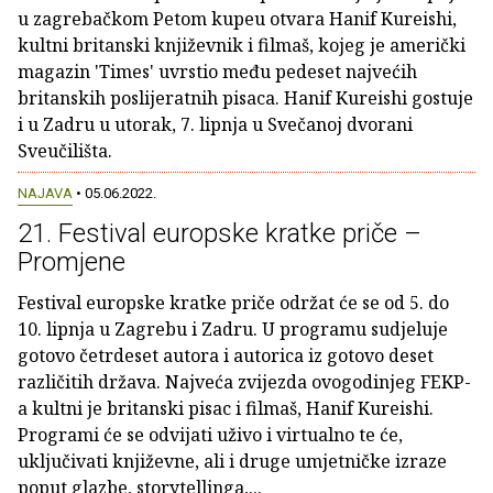
u zagrebačkom Petom kupeu otvara Hanif Kureishi,
kultni britanski književnik i filmaš, kojeg je američki
magazin 'Times' uvrstio među pedeset najvećih
britanskih poslijeratnih pisaca. Hanif Kureishi gostuje
i u Zadru u utorak, 7. lipnja u Svečanoj dvorani
Sveučilišta.
NAJAVA
• 05.06.2022.
21. Festival europske kratke priče –
Promjene
Festival europske kratke priče održat će se od 5. do
10. lipnja u Zagrebu i Zadru. U programu sudjeluje
gotovo četrdeset autora i autorica iz gotovo deset
različitih država. Najveća zvijezda ovogodinjeg FEKP-
a kultni je britanski pisac i filmaš, Hanif Kureishi.
Programi će se odvijati uživo i virtualno te će,
uključivati književne, ali i druge umjetničke izraze
poput glazbe, storytellinga,...