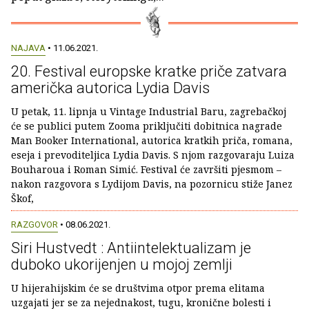
NAJAVA
• 11.06.2021.
20. Festival europske kratke priče zatvara
američka autorica Lydia Davis
U petak, 11. lipnja u Vintage Industrial Baru, zagrebačkoj
će se publici putem Zooma priključiti dobitnica nagrade
Man Booker International, autorica kratkih priča, romana,
eseja i prevoditeljica Lydia Davis. S njom razgovaraju Luiza
Bouharoua i Roman Simić. Festival će završiti pjesmom –
nakon razgovora s Lydijom Davis, na pozornicu stiže Janez
Škof,
RAZGOVOR
• 08.06.2021.
Siri Hustvedt : Antiintelektualizam je
duboko ukorijenjen u mojoj zemlji
U hijerahijskim će se društvima otpor prema elitama
uzgajati jer se za nejednakost, tugu, kronične bolesti i