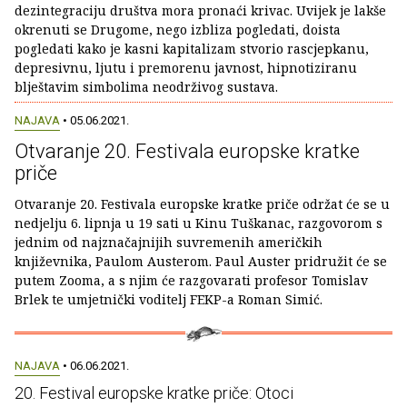
dezintegraciju društva mora pronaći krivac. Uvijek je lakše
okrenuti se Drugome, nego izbliza pogledati, doista
pogledati kako je kasni kapitalizam stvorio rascjepkanu,
depresivnu, ljutu i premorenu javnost, hipnotiziranu
blještavim simbolima neodrživog sustava.
NAJAVA
• 05.06.2021.
Otvaranje 20. Festivala europske kratke
priče
Otvaranje 20. Festivala europske kratke priče održat će se u
nedjelju 6. lipnja u 19 sati u Kinu Tuškanac, razgovorom s
jednim od najznačajnijih suvremenih američkih
književnika, Paulom Austerom. Paul Auster pridružit će se
putem Zooma, a s njim će razgovarati profesor Tomislav
Brlek te umjetnički voditelj FEKP-a Roman Simić.
NAJAVA
• 06.06.2021.
20. Festival europske kratke priče: Otoci