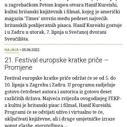
u zagrebačkom Petom kupeu otvara Hanif Kureishi,
kultni britanski književnik i filmaš, kojeg je američki
magazin 'Times' uvrstio među pedeset najvećih
britanskih poslijeratnih pisaca. Hanif Kureishi gostuje
i u Zadru u utorak, 7. lipnja u Svečanoj dvorani
Sveučilišta.
NAJAVA
• 05.06.2022.
21. Festival europske kratke priče –
Promjene
Festival europske kratke priče održat će se od 5. do
10. lipnja u Zagrebu i Zadru. U programu sudjeluje
gotovo četrdeset autora i autorica iz gotovo deset
različitih država. Najveća zvijezda ovogodinjeg FEKP-
a kultni je britanski pisac i filmaš, Hanif Kureishi.
Programi će se odvijati uživo i virtualno te će,
uključivati književne, ali i druge umjetničke izraze
poput glazbe, storytellinga,...