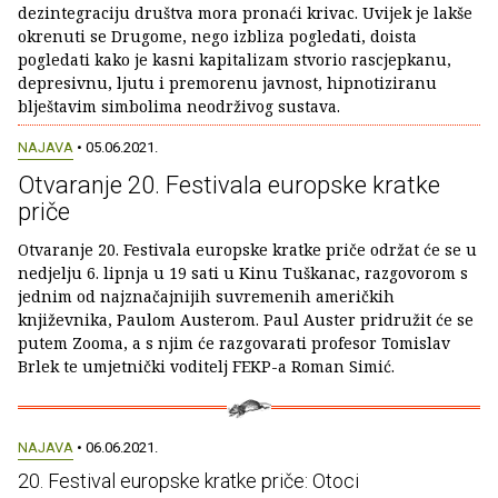
dezintegraciju društva mora pronaći krivac. Uvijek je lakše
okrenuti se Drugome, nego izbliza pogledati, doista
pogledati kako je kasni kapitalizam stvorio rascjepkanu,
depresivnu, ljutu i premorenu javnost, hipnotiziranu
blještavim simbolima neodrživog sustava.
NAJAVA
• 05.06.2021.
Otvaranje 20. Festivala europske kratke
priče
Otvaranje 20. Festivala europske kratke priče održat će se u
nedjelju 6. lipnja u 19 sati u Kinu Tuškanac, razgovorom s
jednim od najznačajnijih suvremenih američkih
književnika, Paulom Austerom. Paul Auster pridružit će se
putem Zooma, a s njim će razgovarati profesor Tomislav
Brlek te umjetnički voditelj FEKP-a Roman Simić.
NAJAVA
• 06.06.2021.
20. Festival europske kratke priče: Otoci