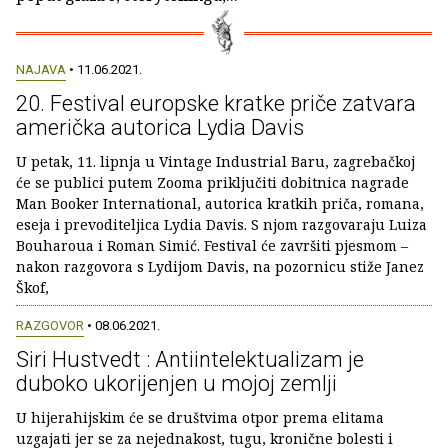
NAJAVA
• 11.06.2021.
20. Festival europske kratke priče zatvara
američka autorica Lydia Davis
U petak, 11. lipnja u Vintage Industrial Baru, zagrebačkoj
će se publici putem Zooma priključiti dobitnica nagrade
Man Booker International, autorica kratkih priča, romana,
eseja i prevoditeljica Lydia Davis. S njom razgovaraju Luiza
Bouharoua i Roman Simić. Festival će završiti pjesmom –
nakon razgovora s Lydijom Davis, na pozornicu stiže Janez
Škof,
RAZGOVOR
• 08.06.2021.
Siri Hustvedt : Antiintelektualizam je
duboko ukorijenjen u mojoj zemlji
U hijerahijskim će se društvima otpor prema elitama
uzgajati jer se za nejednakost, tugu, kronične bolesti i