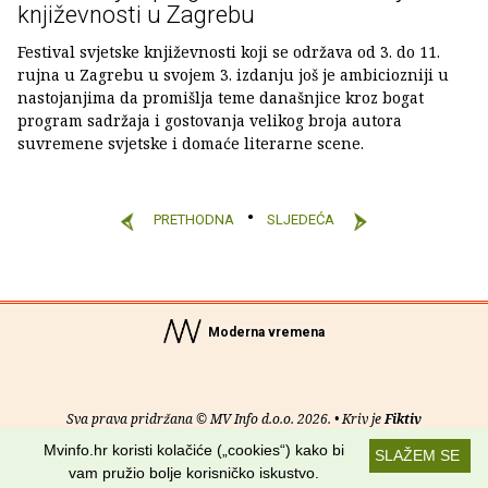
književnosti u Zagrebu
Festival svjetske književnosti koji se održava od 3. do 11.
rujna u Zagrebu u svojem 3. izdanju još je ambiciozniji u
nastojanjima da promišlja teme današnjice kroz bogat
program sadržaja i gostovanja velikog broja autora
suvremene svjetske i domaće literarne scene.
PRETHODNA
SLJEDEĆA
Moderna vremena
Sva prava pridržana © MV Info d.o.o. 2026. • Kriv je
Fiktiv
Mvinfo.hr koristi kolačiće („cookies“) kako bi
SLAŽEM SE
O nama
•
Pomoć
•
Uvjeti korištenja
•
RSS kanali
vam pružio bolje korisničko iskustvo.