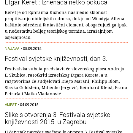
Etgar Keret : Iznenada netko pokuca
Keret je od Ephraima Kishona naslijedio sklonost
propitivanju obiteljskih odnosa, dok je od Woodyja Allena
baštinio određeni fantastični element, obogaćujući ga ipak,
u nedostatku boljeg teorijskog termina, izražajnijom
osjećajnošću.
NAJAVA
• 05.09.2015.
Festival svjetske književnosti, dan 3.
Festivalska subota predstavit će slovenskog pisca Andreja
E. Skubica, razotkriti izraelskog Etgara Kereta, a u
razgovorima će sudjelovati Diego Marani, Philipp Blom,
Slavko Goldstein, Miljenko Jergović, Reinhard Kleist, Frano
Petruša i Matko Vladanović.
VIJEST
• 04.09.2015.
Slike s otvorenja 3. Festivala svjetske
književnosti 2015. u Zagrebu
U četvrtak navečer svečano je otvoren 3. Festival svjetske