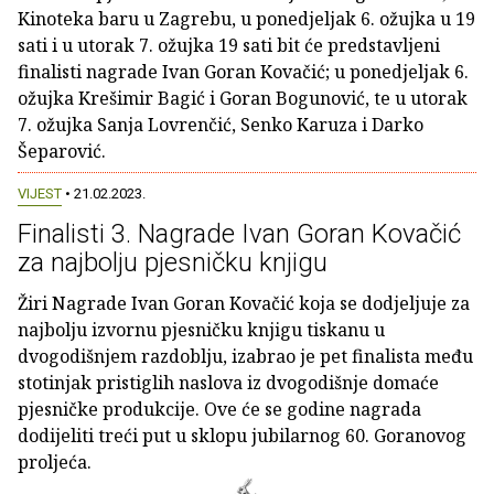
Kinoteka baru u Zagrebu, u ponedjeljak 6. ožujka u 19
sati i u utorak 7. ožujka 19 sati bit će predstavljeni
finalisti nagrade Ivan Goran Kovačić; u ponedjeljak 6.
ožujka Krešimir Bagić i Goran Bogunović, te u utorak
7. ožujka Sanja Lovrenčić, Senko Karuza i Darko
Šeparović.
VIJEST
• 21.02.2023.
Finalisti 3. Nagrade Ivan Goran Kovačić
za najbolju pjesničku knjigu
Žiri Nagrade Ivan Goran Kovačić koja se dodjeljuje za
najbolju izvornu pjesničku knjigu tiskanu u
dvogodišnjem razdoblju, izabrao je pet finalista među
stotinjak pristiglih naslova iz dvogodišnje domaće
pjesničke produkcije. Ove će se godine nagrada
dodijeliti treći put u sklopu jubilarnog 60. Goranovog
proljeća.