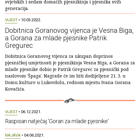
svjetskih i sedam domaćih pjesnikinja i pjesnika svih
generacija.
VIJEST
• 10.03.2022.
Dobitnica Goranovog vijenca je Vesna Biga,
a Gorana za mlade pjesnike Patrik
Gregurec
Dobitnica Goranovog vijenca za ukupan doprinos
pjesničkoj umjetnosti je pjesnikinja Vesna Biga, a Gorana za
mlade pjesnike dobio je Patrik Gregurec za pjesnički pod
naslovom 'Špaga'. Nagrade će im biti dodijeljene 21. 3. u
Domu kulture u Lukovdolu, rodnom mjestu Ivana Gorana
Kovačića.
VIJEST
• 06.12.2021.
Raspisan natječaj 'Goran za mlade pjesnike'
NAJAVA
• 04.06.2021.