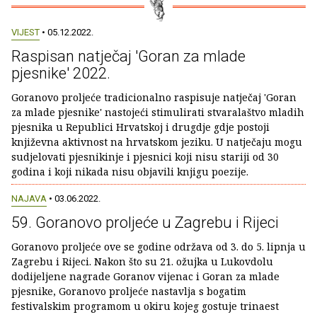
VIJEST
• 05.12.2022.
Raspisan natječaj 'Goran za mlade
pjesnike' 2022.
Goranovo proljeće tradicionalno raspisuje natječaj 'Goran
za mlade pjesnike' nastojeći stimulirati stvaralaštvo mladih
pjesnika u Republici Hrvatskoj i drugdje gdje postoji
književna aktivnost na hrvatskom jeziku. U natječaju mogu
sudjelovati pjesnikinje i pjesnici koji nisu stariji od 30
godina i koji nikada nisu objavili knjigu poezije.
NAJAVA
• 03.06.2022.
59. Goranovo proljeće u Zagrebu i Rijeci
Goranovo proljeće ove se godine održava od 3. do 5. lipnja u
Zagrebu i Rijeci. Nakon što su 21. ožujka u Lukovdolu
dodijeljene nagrade Goranov vijenac i Goran za mlade
pjesnike, Goranovo proljeće nastavlja s bogatim
festivalskim programom u okiru kojeg gostuje trinaest