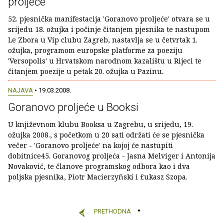
proljeće
52. pjesnička manifestacija 'Goranovo proljeće' otvara se u
srijedu 18. ožujka i počinje čitanjem pjesnika te nastupom
Le Zbora u Vip clubu Zagreb, nastavlja se u četvrtak 1.
ožujka, programom europske platforme za poeziju
'Versopolis' u Hrvatskom narodnom kazalištu u Rijeci te
čitanjem poezije u petak 20. ožujka u Pazinu.
NAJAVA
• 19.03.2008.
Goranovo proljeće u Booksi
U književnom klubu Booksa u Zagrebu, u srijedu, 19.
ožujka 2008., s početkom u 20 sati održati će se pjesnička
večer - 'Goranovo proljeće' na kojoj će nastupiti
dobitnice45. Goranovog proljeća - Jasna Melviger i Antonija
Novaković, te članove programskog odbora kao i dva
poljska pjesnika, Piotr Macierzyñski i £ukasz Szopa.
PRETHODNA