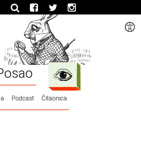
Posao
ga
Podcast
Čitaonica