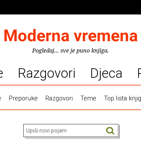
Moderna vremena
Pogledaj... sve je puno knjiga.
e
Razgovori
Djeca
e
Preporuke
Razgovori
Teme
Top lista knji