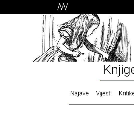
Knjig
Najave
Vijesti
Kritik