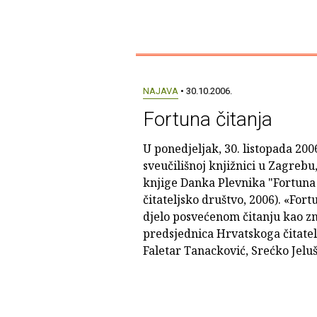
NAJAVA
• 30.10.2006.
Fortuna čitanja
U ponedjeljak, 30. listopada 2006.
sveučilišnoj knjižnici u Zagrebu
knjige Danka Plevnika "Fortuna 
čitateljsko društvo, 2006). «Fort
djelo posvećenom čitanju kao zna
predsjednica Hrvatskoga čitatel
Faletar Tanacković, Srećko Jeluši