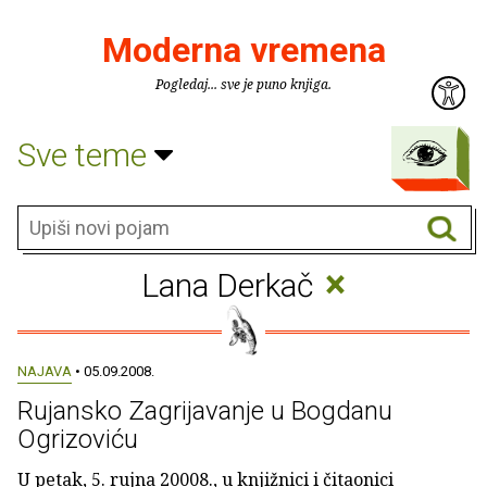
Moderna vremena
Pogledaj... sve je puno knjiga.
Sve teme
×
Lana Derkač
NAJAVA
• 05.09.2008.
Rujansko Zagrijavanje u Bogdanu
Ogrizoviću
U petak, 5. rujna 20008., u knjižnici i čitaonici