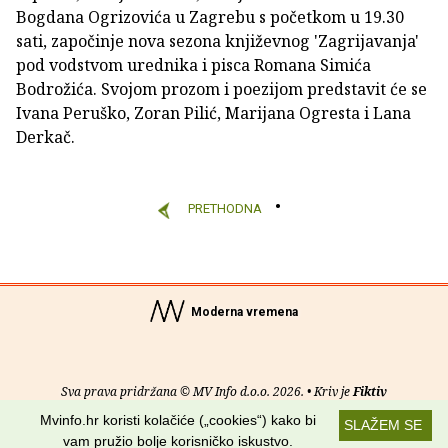
Bogdana Ogrizovića u Zagrebu s početkom u 19.30
sati, započinje nova sezona književnog 'Zagrijavanja'
pod vodstvom urednika i pisca Romana Simića
Bodrožića. Svojom prozom i poezijom predstavit će se
Ivana Peruško, Zoran Pilić, Marijana Ogresta i Lana
Derkač.
PRETHODNA
Moderna vremena
Sva prava pridržana © MV Info d.o.o. 2026. • Kriv je
Fiktiv
Mvinfo.hr koristi kolačiće („cookies“) kako bi
SLAŽEM SE
O nama
•
Pomoć
•
Uvjeti korištenja
•
RSS kanali
vam pružio bolje korisničko iskustvo.