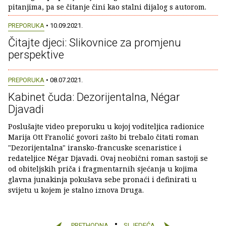
pitanjima, pa se čitanje čini kao stalni dijalog s autorom.
PREPORUKA
• 10.09.2021.
Čitajte djeci: Slikovnice za promjenu
perspektive
PREPORUKA
• 08.07.2021.
Kabinet čuda: Dezorijentalna, Négar
Djavadi
Poslušajte video preporuku u kojoj voditeljica radionice
Marija Ott Franolić govori zašto bi trebalo čitati roman
"Dezorijentalna" iransko-francuske scenaristice i
redateljice Négar Djavadi. Ovaj neobični roman sastoji se
od obiteljskih priča i fragmentarnih sjećanja u kojima
glavna junakinja pokušava sebe pronaći i definirati u
svijetu u kojem je stalno iznova Druga.
PRETHODNA
SLJEDEĆA