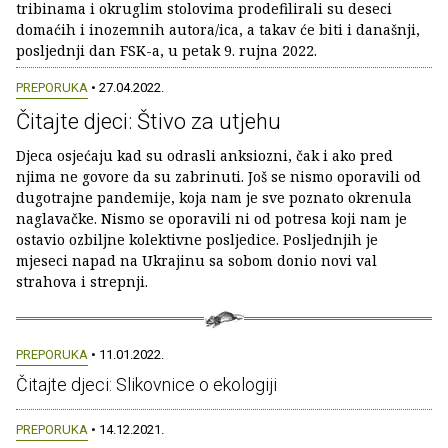
tribinama i okruglim stolovima prodefilirali su deseci
domaćih i inozemnih autora/ica, a takav će biti i današnji,
posljednji dan FSK-a, u petak 9. rujna 2022.
PREPORUKA
• 27.04.2022.
Čitajte djeci: Štivo za utjehu
Djeca osjećaju kad su odrasli anksiozni, čak i ako pred
njima ne govore da su zabrinuti. Još se nismo oporavili od
dugotrajne pandemije, koja nam je sve poznato okrenula
naglavačke. Nismo se oporavili ni od potresa koji nam je
ostavio ozbiljne kolektivne posljedice. Posljednjih je
mjeseci napad na Ukrajinu sa sobom donio novi val
strahova i strepnji.
PREPORUKA
• 11.01.2022.
Čitajte djeci: Slikovnice o ekologiji
PREPORUKA
• 14.12.2021.