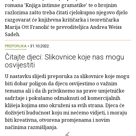
romana 'Knjiga intimne gramatike' te o brojnim
razlozima zašto treba čitati cjelokupno njegovo djelo
razgovarat će književna kritičarka i teoretičarka
Marija Ott Franolić te prevoditeljica Andrea Weiss
Sadeh.
PREPORUKA
• 31.10.2022.
Čitajte djeci: Slikovnice koje nas mogu
osvijestiti
U nastavku slijedi preporuka za slikovnice koje mogu
biti dobar poligon da djecu osvijestimo o važnim
temama ali i da ih priviknemo na prave umjetničke
sadržaje i pokušamo odmaknuti od komercijalnih
klišeja kojima smo okruženi sa svih strana. Djeca će
doživjeti budućnost koju mi nećemo vidjeti, i moraju
biti kreativna, otvorena promjenama i novim
načinima razmišljanja.