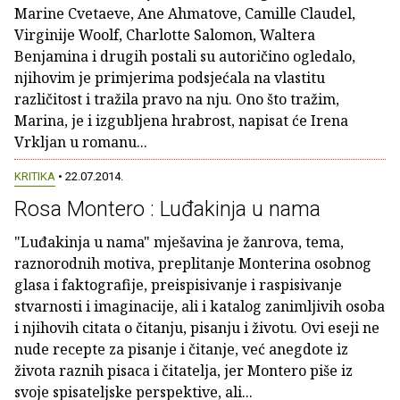
Marine Cvetaeve, Ane Ahmatove, Camille Claudel,
Virginije Woolf, Charlotte Salomon, Waltera
Benjamina i drugih postali su autoričino ogledalo,
njihovim je primjerima podsjećala na vlastitu
različitost i tražila pravo na nju. Ono što tražim,
Marina, je i izgubljena hrabrost, napisat će Irena
Vrkljan u romanu...
KRITIKA
• 22.07.2014.
Rosa Montero : Luđakinja u nama
"Luđakinja u nama" mješavina je žanrova, tema,
raznorodnih motiva, preplitanje Monterina osobnog
glasa i faktografije, preispisivanje i raspisivanje
stvarnosti i imaginacije, ali i katalog zanimljivih osoba
i njihovih citata o čitanju, pisanju i životu. Ovi eseji ne
nude recepte za pisanje i čitanje, već anegdote iz
života raznih pisaca i čitatelja, jer Montero piše iz
svoje spisateljske perspektive, ali...