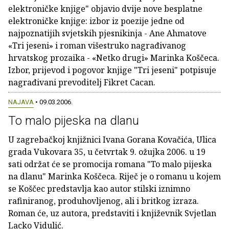
elektroničke knjige" objavio dvije nove besplatne
elektroničke knjige: izbor iz poezije jedne od
najpoznatijih svjetskih pjesnikinja - Ane Ahmatove
«Tri jeseni» i roman višestruko nagrađivanog
hrvatskog prozaika - «Netko drugi» Marinka Koščeca.
Izbor, prijevod i pogovor knjige "Tri jeseni" potpisuje
nagrađivani prevoditelj Fikret Cacan.
NAJAVA
• 09.03.2006.
To malo pijeska na dlanu
U zagrebačkoj knjižnici Ivana Gorana Kovačića, Ulica
grada Vukovara 35, u četvrtak 9. ožujka 2006. u 19
sati održat će se promocija romana "To malo pijeska
na dlanu" Marinka Koščeca. Riječ je o romanu u kojem
se Koščec predstavlja kao autor stilski iznimno
rafiniranog, produhovljenog, ali i britkog izraza.
Roman će, uz autora, predstaviti i književnik Svjetlan
Lacko Vidulić.