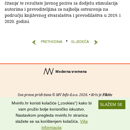
čitanja' te rezultate Javnog poziva za dodjelu stimulacija
autorima i prevoditeljima za najbolja ostvarenja na
području književnog stvaralaštva i prevodilaštva u 2019. i
2020. godini.
PRETHODNA
SLJEDEĆA
Moderna vremena
Sva prava pridržana © MV Info d.o.o. 2026. • Kriv je
Fiktiv
Mvinfo.hr koristi kolačiće („cookies“) kako bi
SLAŽEM SE
O nama
•
Pomoć
•
Uvjeti korištenja
•
RSS kanali
vam pružio bolje korisničko iskustvo.
Nastavkom pregleda mvinfo.hr stranica
Potraži nas na:
slažete se sa korištenjem kolačića.
Više
informacija