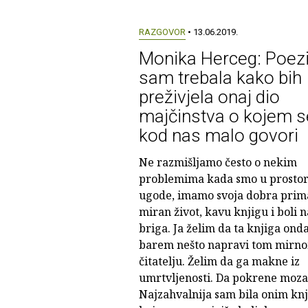
RAZGOVOR
• 13.06.2019.
Monika Herceg: Poezi
sam trebala kako bih
preživjela onaj dio
majčinstva o kojem s
kod nas malo govori
Ne razmišljamo često o nekim
problemima kada smo u prosto
ugode, imamo svoja dobra prim
miran život, kavu knjigu i boli n
briga. Ja želim da ta knjiga ond
barem nešto napravi tom mirn
čitatelju. Želim da ga makne iz
umrtvljenosti. Da pokrene moza
Najzahvalnija sam bila onim kn