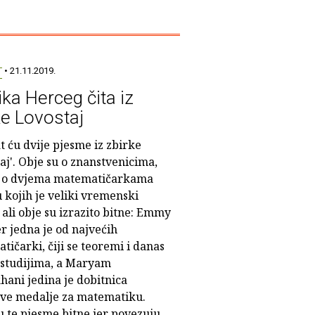
T
• 21.11.2019.
ka Herceg čita iz
ke Lovostaj
t ću dvije pjesme iz zbirke
aj'. Obje su o znanstvenicima,
e o dvjema matematičarkama
 kojih je veliki vremenski
ali obje su izrazito bitne: Emmy
r jedna je od najvećih
ičarki, čiji se teoremi i danas
 studijima, a Maryam
hani jedina je dobitnica
ove medalje za matematiku.
u te pjesme bitne jer povezuju