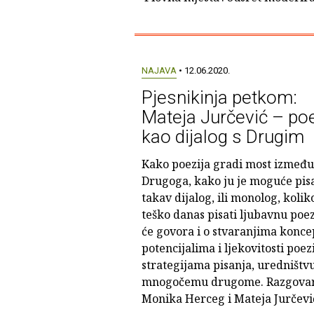
NAJAVA
• 12.06.2020.
Pjesnikinja petkom:
Mateja Jurčević – poe
kao dijalog s Drugim
Kako poezija gradi most između 
Drugoga, kako ju je moguće pisa
takav dijalog, ili monolog, kolik
teško danas pisati ljubavnu poezi
će govora i o stvaranjima konce
potencijalima i ljekovitosti poezi
strategijama pisanja, uredništvu
mnogočemu drugome. Razgova
Monika Herceg i Mateja Jurčevi