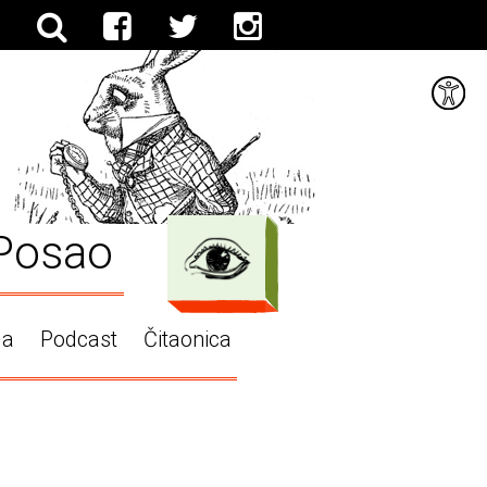
Posao
ga
Podcast
Čitaonica