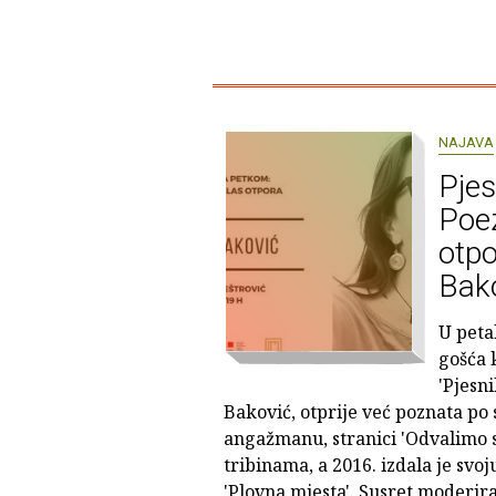
NAJAVA
Pjes
Poez
otpo
Bak
U peta
gošća 
'Pjesn
Baković, otprije već poznata p
angažmanu, stranici 'Odvalimo s
tribinama, a 2016. izdala je svo
'Plovna mjesta'. Susret moderi