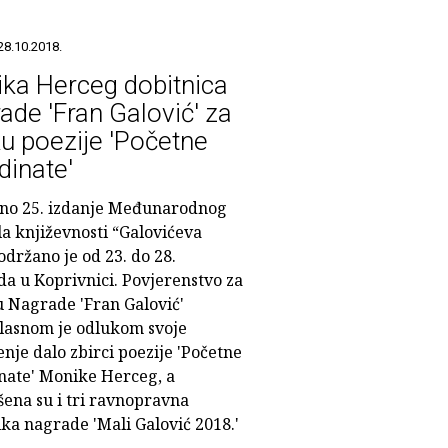
28.10.2018.
ka Herceg dobitnica
ade 'Fran Galović' za
ku poezije 'Početne
dinate'
rno 25. izdanje Međunarodnog
la književnosti “Galovićeva
održano je od 23. do 28.
da u Koprivnici. Povjerenstvo za
u Nagrade 'Fran Galović'
lasnom je odlukom svoje
nje dalo zbirci poezije 'Početne
nate' Monike Herceg, a
šena su i tri ravnopravna
ka nagrade 'Mali Galović 2018.'