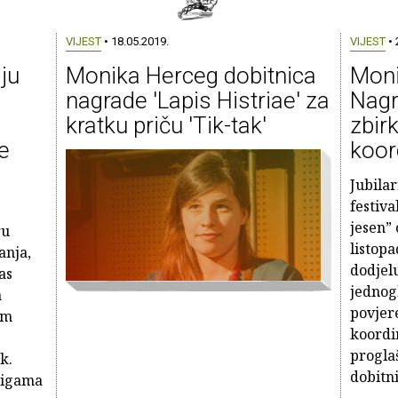
VIJEST
• 18.05.2019.
VIJEST
• 
ju
Monika Herceg dobitnica
Moni
nagrade 'Lapis Histriae' za
Nagr
kratku priču 'Tik-tak'
zbir
e
koor
Jubila
festiva
jesen” 
ru
listopa
anja,
dodjel
as
jednog
a
povjere
om
koordi
progla
k.
dobitni
jigama