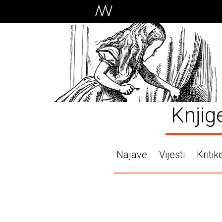
Knjig
Najave
Vijesti
Kritik