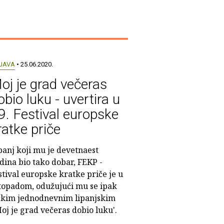
JAVA
• 25.06.2020.
oj je grad večeras
obio luku - uvertira u
9. Festival europske
ratke priče
panj koji mu je devetnaest
dina bio tako dobar, FEKP -
stival europske kratke priče je u
istopadom, odužujući mu se ipak
čkim jednodnevnim lipanjskim
 je grad večeras dobio luku'.