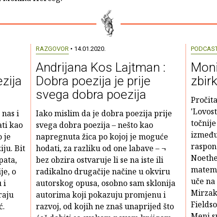
RAZGOVOR
• 14.01.2020.
PODCAS
Andrijana Kos Lajtman :
Moni
zija
Dobra poezija je prije
zbir
svega dobra poezija
Pročita
'Lovost
nas i
Iako mislim da je dobra poezija prije
točnij
ti kao
svega dobra poezija – nešto kao
između
o je
napregnuta žica po kojoj je moguće
raspon 
ju. Bit
hodati, za razliku od one labave – ¬
Noethe
pata,
bez obzira ostvaruje li se na iste ili
matemat
je, o
radikalno drugačije načine u okviru
uče na
 i
autorskog opusa, osobno sam sklonija
Mirzak
raju
autorima koji pokazuju promjenu i
Fields
ć.
razvoj, od kojih ne znaš unaprijed što
Meni s