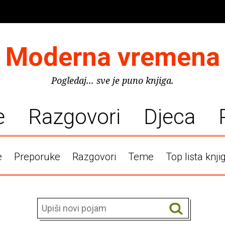
Moderna vremena
Pogledaj... sve je puno knjiga.
e
Razgovori
Djeca
e
Preporuke
Razgovori
Teme
Top lista knji