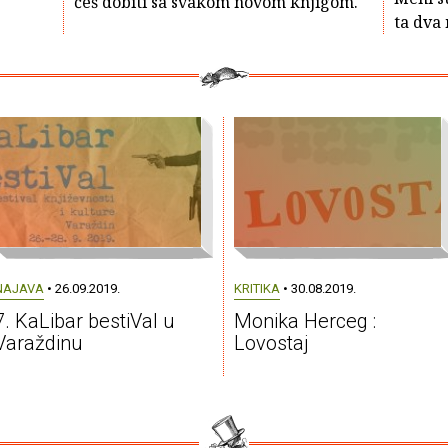
ćeš dobiti sa svakom novom knjigom.
ta dva 
NAJAVA
• 26.09.2019.
KRITIKA
• 30.08.2019.
7. KaLibar bestiVal u
Monika Herceg :
Varaždinu
Lovostaj