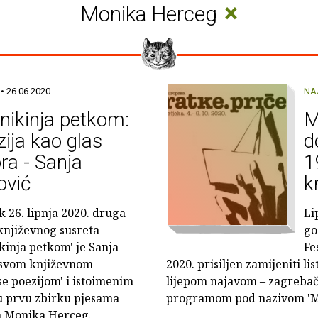
×
Monika Herceg
• 26.06.2020.
NA
nikinja petkom:
M
ija kao glas
d
ra - Sanja
1
ović
k
k 26. lipnja 2020. druga
Li
književnog susreta
go
ikinja petkom' je Sanja
Fe
o svom književnom
2020. prisiljen zamijeniti l
e poezijom' i istoimenim
lijepom najavom – zagreba
ju prvu zbirku pjesama
programom pod nazivom 'Moj
ra Monika Herceg.