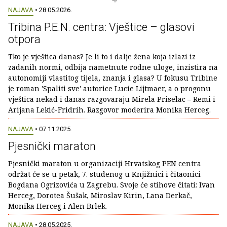
NAJAVA
• 28.05.2026.
Tribina P.E.N. centra: Vještice – glasovi
otpora
Tko je vještica danas? Je li to i dalje žena koja izlazi iz
zadanih normi, odbija nametnute rodne uloge, inzistira na
autonomiji vlastitog tijela, znanja i glasa? U fokusu Tribine
je roman 'Spaliti sve' autorice Lucíe Lijtmaer, a o progonu
vještica nekad i danas razgovaraju Mirela Priselac – Remi i
Arijana Lekić-Fridrih. Razgovor moderira Monika Herceg.
NAJAVA
• 07.11.2025.
Pjesnički maraton
Pjesnički maraton u organizaciji Hrvatskog PEN centra
održat će se u petak, 7. studenog u Knjižnici i čitaonici
Bogdana Ogrizovića u Zagrebu. Svoje će stihove čitati: Ivan
Herceg, Dorotea Šušak, Miroslav Kirin, Lana Derkač,
Monika Herceg i Alen Brlek.
NAJAVA
• 28.05.2025.