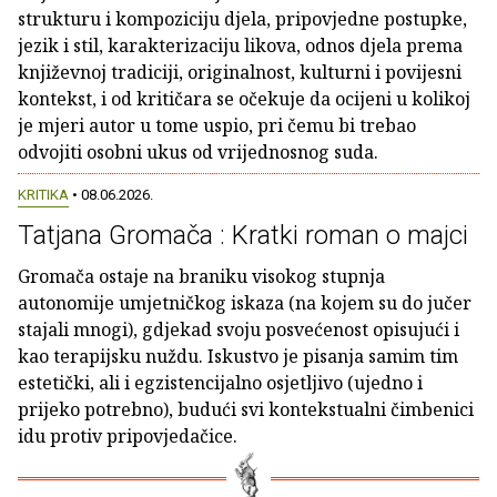
strukturu i kompoziciju djela, pripovjedne postupke,
jezik i stil, karakterizaciju likova, odnos djela prema
književnoj tradiciji, originalnost, kulturni i povijesni
kontekst, i od kritičara se očekuje da ocijeni u kolikoj
je mjeri autor u tome uspio, pri čemu bi trebao
odvojiti osobni ukus od vrijednosnog suda.
KRITIKA
• 08.06.2026.
Tatjana Gromača : Kratki roman o majci
Gromača ostaje na braniku visokog stupnja
autonomije umjetničkog iskaza (na kojem su do jučer
stajali mnogi), gdjekad svoju posvećenost opisujući i
kao terapijsku nuždu. Iskustvo je pisanja samim tim
estetički, ali i egzistencijalno osjetljivo (ujedno i
prijeko potrebno), budući svi kontekstualni čimbenici
idu protiv pripovjedačice.