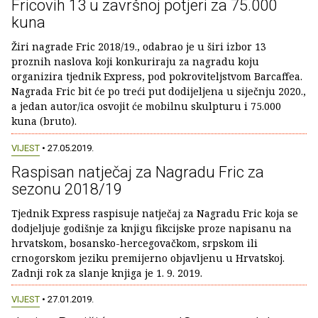
Fricovih 13 u završnoj potjeri za 75.000
kuna
Žiri nagrade Fric 2018/19., odabrao je u širi izbor 13
proznih naslova koji konkuriraju za nagradu koju
organizira tjednik Express, pod pokroviteljstvom Barcaffea.
Nagrada Fric bit će po treći put dodijeljena u siječnju 2020.,
a jedan autor/ica osvojit će mobilnu skulpturu i 75.000
kuna (bruto).
VIJEST
• 27.05.2019.
Raspisan natječaj za Nagradu Fric za
sezonu 2018/19
Tjednik Express raspisuje natječaj za Nagradu Fric koja se
dodjeljuje godišnje za knjigu fikcijske proze napisanu na
hrvatskom, bosansko-hercegovačkom, srpskom ili
crnogorskom jeziku premijerno objavljenu u Hrvatskoj.
Zadnji rok za slanje knjiga je 1. 9. 2019.
VIJEST
• 27.01.2019.