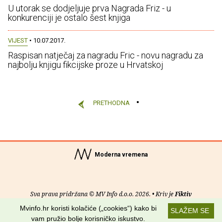
U utorak se dodjeljuje prva Nagrada Friz - u
konkurenciji je ostalo šest knjiga
VIJEST
• 10.07.2017.
Raspisan natječaj za nagradu Fric - novu nagradu za
najbolju knjigu fikcijske proze u Hrvatskoj
PRETHODNA
Moderna vremena
Sva prava pridržana © MV Info d.o.o. 2026. • Kriv je
Fiktiv
Mvinfo.hr koristi kolačiće („cookies“) kako bi
SLAŽEM SE
O nama
•
Pomoć
•
Uvjeti korištenja
•
RSS kanali
vam pružio bolje korisničko iskustvo.