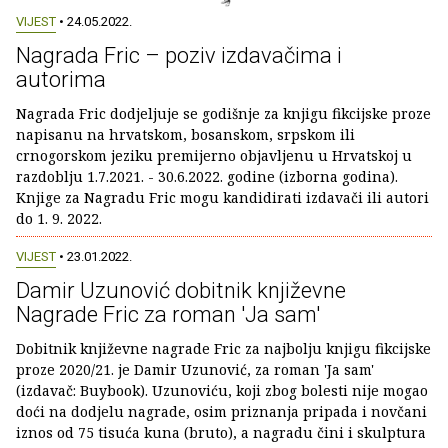
VIJEST
• 24.05.2022.
Nagrada Fric – poziv izdavačima i
autorima
Nagrada Fric dodjeljuje se godišnje za knjigu fikcijske proze
napisanu na hrvatskom, bosanskom, srpskom ili
crnogorskom jeziku premijerno objavljenu u Hrvatskoj u
razdoblju 1.7.2021. - 30.6.2022. godine (izborna godina).
Knjige za Nagradu Fric mogu kandidirati izdavači ili autori
do 1. 9. 2022.
VIJEST
• 23.01.2022.
Damir Uzunović dobitnik književne
Nagrade Fric za roman 'Ja sam'
Dobitnik književne nagrade Fric za najbolju knjigu fikcijske
proze 2020/21. je Damir Uzunović, za roman 'Ja sam'
(izdavač: Buybook). Uzunoviću, koji zbog bolesti nije mogao
doći na dodjelu nagrade, osim priznanja pripada i novčani
iznos od 75 tisuća kuna (bruto), a nagradu čini i skulptura