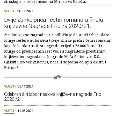
žiroskopa, s referencom na Miroslava Krležu.
VIJEST
• 26.11.2021.
Dvije zbirke priča i četiri romana u finalu
književne Nagrade Fric za 2020/21.
Žiri književne Nagrade Fric odlučio je da u uži izbor ulaze
knjige šestero autora/ica (dvije zbirke priča i četiri romana)
koje će konkurirati za nagradu vrijedu 75.000 kuna. Tri
knjige od predloženih šest već su nagrađene prestižnim
književnim nagradama (nagrade Meša Selimović, K.S.
Gjalski i Iso Velikanović), hoće li se jedna od njih okititi i
Fricom?
VIJEST
• 05.11.2021.
Odabran širi izbor naslova književne nagrade Fric
2020./21.
VIJEST
• 11.05.2021.