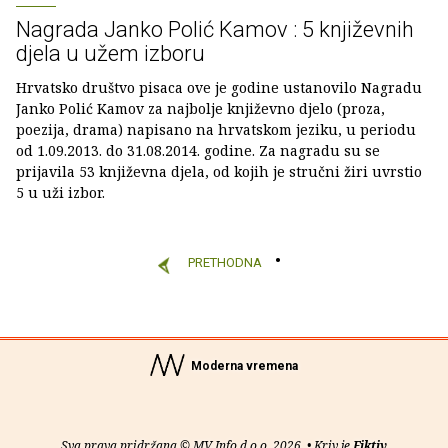
Nagrada Janko Polić Kamov : 5 književnih
djela u užem izboru
Hrvatsko društvo pisaca ove je godine ustanovilo Nagradu
Janko Polić Kamov za najbolje književno djelo (proza,
poezija, drama) napisano na hrvatskom jeziku, u periodu
od 1.09.2013. do 31.08.2014. godine. Za nagradu su se
prijavila 53 književna djela, od kojih je stručni žiri uvrstio
5 u uži izbor.
PRETHODNA
Moderna vremena
Sva prava pridržana © MV Info d.o.o. 2026. • Kriv je
Fiktiv