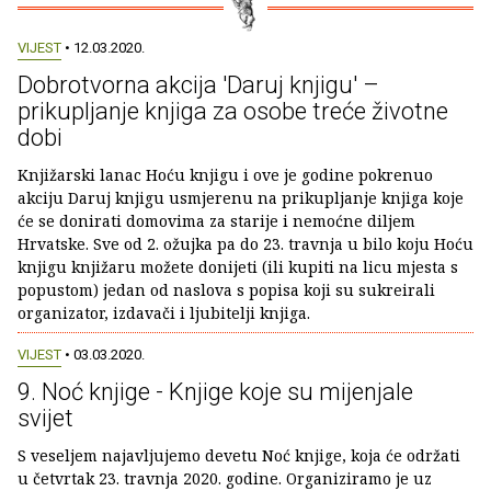
VIJEST
• 12.03.2020.
Dobrotvorna akcija 'Daruj knjigu' –
prikupljanje knjiga za osobe treće životne
dobi
Knjižarski lanac Hoću knjigu i ove je godine pokrenuo
akciju Daruj knjigu usmjerenu na prikupljanje knjiga koje
će se donirati domovima za starije i nemoćne diljem
Hrvatske. Sve od 2. ožujka pa do 23. travnja u bilo koju Hoću
knjigu knjižaru možete donijeti (ili kupiti na licu mjesta s
popustom) jedan od naslova s popisa koji su sukreirali
organizator, izdavači i ljubitelji knjiga.
VIJEST
• 03.03.2020.
9. Noć knjige - Knjige koje su mijenjale
svijet
S veseljem najavljujemo devetu Noć knjige, koja će održati
u četvrtak 23. travnja 2020. godine. Organiziramo je uz