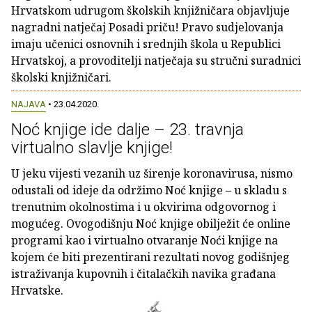
Hrvatskom udrugom školskih knjižničara objavljuje
nagradni natječaj Posadi priču! Pravo sudjelovanja
imaju učenici osnovnih i srednjih škola u Republici
Hrvatskoj, a provoditelji natječaja su stručni suradnici
školski knjižničari.
NAJAVA
• 23.04.2020.
Noć knjige ide dalje – 23. travnja
virtualno slavlje knjige!
U jeku vijesti vezanih uz širenje koronavirusa, nismo
odustali od ideje da održimo Noć knjige – u skladu s
trenutnim okolnostima i u okvirima odgovornog i
mogućeg. Ovogodišnju Noć knjige obilježit će online
programi kao i virtualno otvaranje Noći knjige na
kojem će biti prezentirani rezultati novog godišnjeg
istraživanja kupovnih i čitalačkih navika građana
Hrvatske.