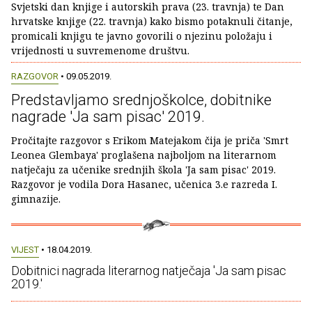
Svjetski dan knjige i autorskih prava (23. travnja) te Dan
hrvatske knjige (22. travnja) kako bismo potaknuli čitanje,
promicali knjigu te javno govorili o njezinu položaju i
vrijednosti u suvremenome društvu.
RAZGOVOR
• 09.05.2019.
Predstavljamo srednjoškolce, dobitnike
nagrade 'Ja sam pisac' 2019.
Pročitajte razgovor s Erikom Matejakom čija je priča 'Smrt
Leonea Glembaya' proglašena najboljom na literarnom
natječaju za učenike srednjih škola 'Ja sam pisac' 2019.
Razgovor je vodila Dora Hasanec, učenica 3.e razreda I.
gimnazije.
VIJEST
• 18.04.2019.
Dobitnici nagrada literarnog natječaja 'Ja sam pisac
2019.'