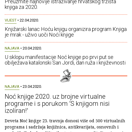
Preuzmite najnovije istraživanje hrvatskog tržišta
knjiga za 2020.
VIJEST
• 22.04.2020.
Knjižarski lanac Hoću knjigu organizira program Knjiga
je mrak - uživo uoči Noći knjige
NAJAVA
• 20.04.2020.
U sklopu manifestacije Noć knjige po prvi put se
obilježava katalonski San Jordi, dan ruža i književnosti
NAJAVA
• 23.04.2020.
Noć knjige 2020. uz brojne virtualne
programe i s porukom 'S knjigom nisi
izoliran!'
Deveta Noć knjige 23. travnja donosi više od 500 virtualnih
programa i sadržaja knjižnica, antikvarijata, osnovnih i