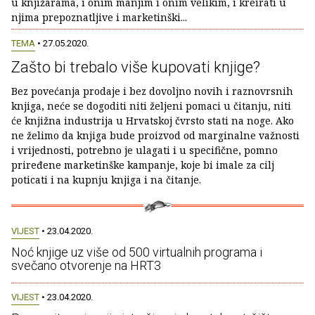
u knjižarama, i onim manjim i onim velikim, i kreirati u
njima prepoznatljive i marketinški...
TEMA
• 27.05.2020.
Zašto bi trebalo više kupovati knjige?
Bez povećanja prodaje i bez dovoljno novih i raznovrsnih
knjiga, neće se dogoditi niti željeni pomaci u čitanju, niti
će knjižna industrija u Hrvatskoj čvrsto stati na noge. Ako
ne želimo da knjiga bude proizvod od marginalne važnosti
i vrijednosti, potrebno je ulagati i u specifične, pomno
priređene marketinške kampanje, koje bi imale za cilj
poticati i na kupnju knjiga i na čitanje.
VIJEST
• 23.04.2020.
Noć knjige uz više od 500 virtualnih programa i
svečano otvorenje na HRT3
VIJEST
• 23.04.2020.