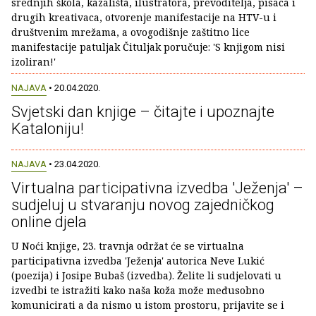
srednjih škola, kazališta, ilustratora, prevoditelja, pisaca i
drugih kreativaca, otvorenje manifestacije na HTV-u i
društvenim mrežama, a ovogodišnje zaštitno lice
manifestacije patuljak Čituljak poručuje: 'S knjigom nisi
izoliran!'
NAJAVA
• 20.04.2020.
Svjetski dan knjige – čitajte i upoznajte
Kataloniju!
NAJAVA
• 23.04.2020.
Virtualna participativna izvedba 'Ježenja' –
sudjeluj u stvaranju novog zajedničkog
online djela
U Noći knjige, 23. travnja održat će se virtualna
participativna izvedba 'Ježenja' autorica Neve Lukić
(poezija) i Josipe Bubaš (izvedba). Želite li sudjelovati u
izvedbi te istražiti kako naša koža može međusobno
komunicirati a da nismo u istom prostoru, prijavite se i