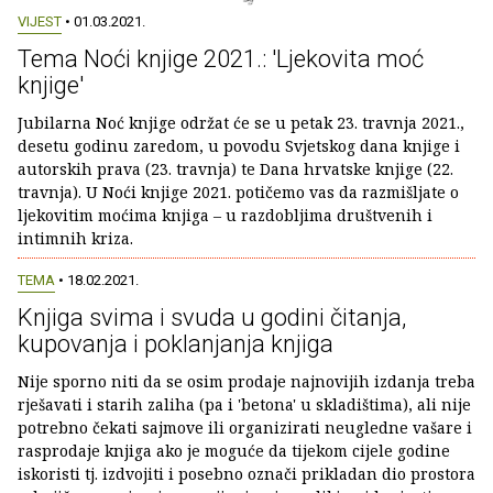
VIJEST
• 01.03.2021.
Tema Noći knjige 2021.: 'Ljekovita moć
knjige'
Jubilarna Noć knjige održat će se u petak 23. travnja 2021.,
desetu godinu zaredom, u povodu Svjetskog dana knjige i
autorskih prava (23. travnja) te Dana hrvatske knjige (22.
travnja). U Noći knjige 2021. potičemo vas da razmišljate o
ljekovitim moćima knjiga – u razdobljima društvenih i
intimnih kriza.
TEMA
• 18.02.2021.
Knjiga svima i svuda u godini čitanja,
kupovanja i poklanjanja knjiga
Nije sporno niti da se osim prodaje najnovijih izdanja treba
rješavati i starih zaliha (pa i 'betona' u skladištima), ali nije
potrebno čekati sajmove ili organizirati neugledne vašare i
rasprodaje knjiga ako je moguće da tijekom cijele godine
iskoristi tj. izdvojiti i posebno označi prikladan dio prostora