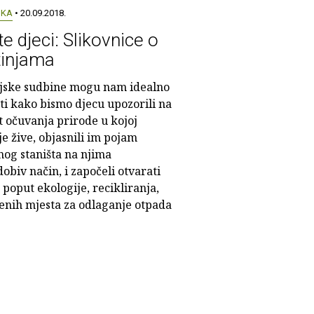
UKA
• 20.09.2018.
te djeci: Slikovnice o
tinjama
njske sudbine mogu nam idealno
ti kako bismo djecu upozorili na
t očuvanja prirode u kojoj
je žive, objasnili im pojam
nog staništa na njima
obiv način, i započeli otvarati
 poput ekologije, recikliranja,
enih mjesta za odlaganje otpada