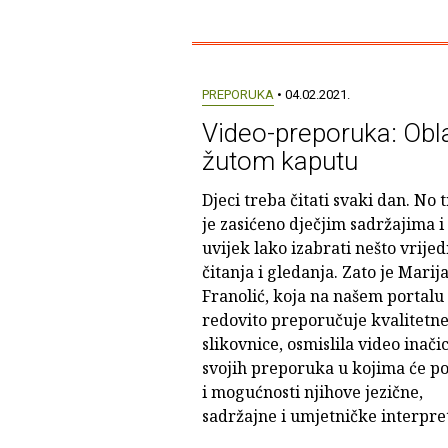
PREPORUKA
• 04.02.2021.
Video-preporuka: Obl
žutom kaputu
Djeci treba čitati svaki dan. No t
je zasićeno dječjim sadržajima i 
uvijek lako izabrati nešto vrije
čitanja i gledanja. Zato je Marija
Franolić, koja na našem portalu
redovito preporučuje kvalitetn
slikovnice, osmislila video inači
svojih preporuka u kojima će po
i mogućnosti njihove jezične,
sadržajne i umjetničke interpret