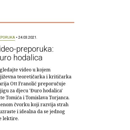
EPORUKA
• 24.03.2021.
ideo-preporuka:
uro hodalica
gledajte video u kojem
jiževna teoretičarka i kritičarka
rija Ott Franolić preporučuje
jigu za djecu 'Đuro hodalica'
te Tomića i Tomislava Torjanca.
lenom čvorku koji razvija strah
uzraste i idealna da se jednog
 lektire.