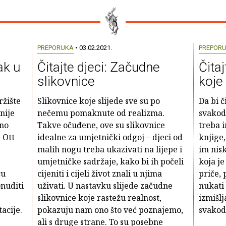
PREPORUKA
• 03.02.2021.
PREPOR
ak u
Čitajte djeci: Začudne
Čitaj
slikovnice
koje 
ržište
Slikovnice koje slijede sve su po
Da bi č
nije
nečemu pomaknute od realizma.
svakodn
dno
Takve očuđene, ove su slikovnice
treba i
 Ott
idealne za umjetnički odgoj – djeci od
knjige,
malih nogu treba ukazivati na lijepe i
im nisk
e
umjetničke sadržaje, kako bi ih počeli
koja je
cu
cijeniti i cijeli život znali u njima
priče, 
nuditi
uživati. U nastavku slijede začudne
nukati 
slikovnice koje rastežu realnost,
izmišl
acije.
pokazuju nam ono što već poznajemo,
svakod
ali s druge strane. To su posebne