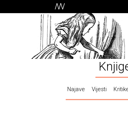
Knjig
Najave
Vijesti
Kritik