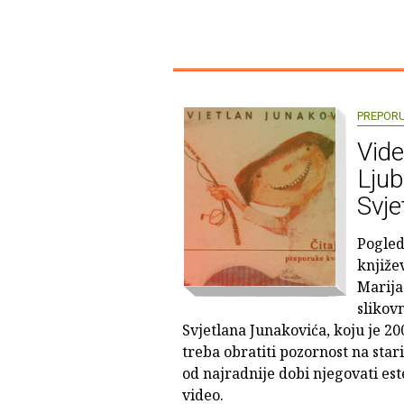
PREPOR
Vide
Ljub
Svje
Pogled
knjiže
Marija
slikov
Svjetlana Junakovića, koju je 20
treba obratiti pozornost na star
od najradnije dobi njegovati est
video.