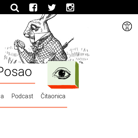
Posao
ga
Podcast
Čitaonica