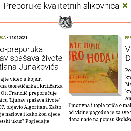
×
Preporuke kvalitetnih slikovnica
UKA
• 14.04.2021.
PR
o-preporuka:
V
av spašava živote
Đ
tlana Junakovića
Po
kn
ajte video u kojem
Ma
vna teoretičarka i kritičarka
kn
 Ott Franolić preporučuje
An
nicu 'Ljubav spašava živote'
Emotivna i topla priča o ma
07. objavio Algoritam. Zašto
od visine pogodna je za sve 
ije naslove i kako kod djece
dana nađe na popisu školske
etski ukus? Pogledajte