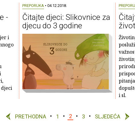
PREPORUKA
• 04.12.2018.
PREPOR
e -
Čitajte djeci: Slikovnice za
Čitaj
djecu do 3 godine
živo
jer i
Životi
 mnogo
posluži
važnos
životin
u
prirod
i
prispod
i,
pitanja
 djeci
dopušt
i sl.
PRETHODNA
1
2
3
SLJEDEĆA