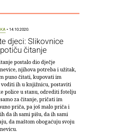
UKA
• 14.10.2020.
te djeci: Slikovnice
potiču čitanje
itanje postalo dio dječje
evice, njihova potreba i užitak,
m puno čitati, kupovati im
 voditi ih u knjižnicu, postaviti
e police u stanu, odrediti fotelju
 samo za čitanje, pričati im
puno priča, pa još malo priča i
ih da ih sami pišu, da ih sami
jaju, da maštom obogaćuju svoju
nevicu.