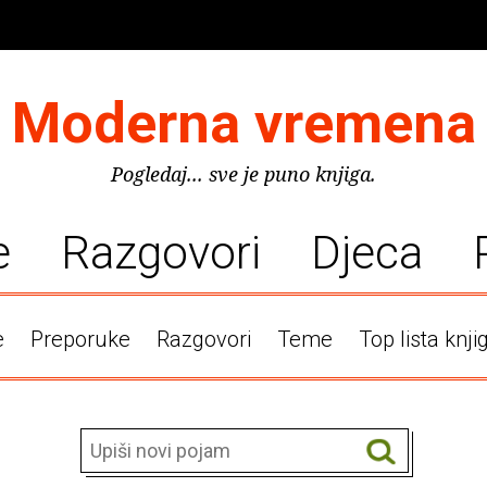
Moderna vremena
Pogledaj... sve je puno knjiga.
e
Razgovori
Djeca
e
Preporuke
Razgovori
Teme
Top lista knji