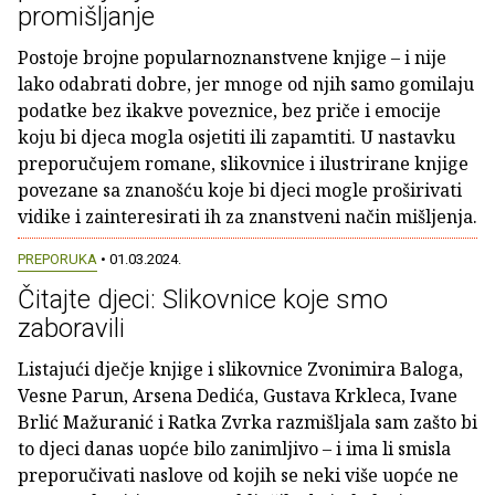
promišljanje
Postoje brojne popularnoznanstvene knjige – i nije
lako odabrati dobre, jer mnoge od njih samo gomilaju
podatke bez ikakve poveznice, bez priče i emocije
koju bi djeca mogla osjetiti ili zapamtiti. U nastavku
preporučujem romane, slikovnice i ilustrirane knjige
povezane sa znanošću koje bi djeci mogle proširivati
vidike i zainteresirati ih za znanstveni način mišljenja.
PREPORUKA
• 01.03.2024.
Čitajte djeci: Slikovnice koje smo
zaboravili
Listajući dječje knjige i slikovnice Zvonimira Baloga,
Vesne Parun, Arsena Dedića, Gustava Krkleca, Ivane
Brlić Mažuranić i Ratka Zvrka razmišljala sam zašto bi
to djeci danas uopće bilo zanimljivo – i ima li smisla
preporučivati naslove od kojih se neki više uopće ne