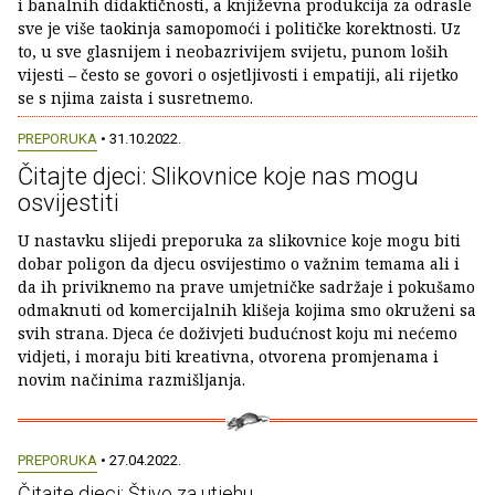
i banalnih didaktičnosti, a književna produkcija za odrasle
sve je više taokinja samopomoći i političke korektnosti. Uz
to, u sve glasnijem i neobazrivijem svijetu, punom loših
vijesti – često se govori o osjetljivosti i empatiji, ali rijetko
se s njima zaista i susretnemo.
PREPORUKA
• 31.10.2022.
Čitajte djeci: Slikovnice koje nas mogu
osvijestiti
U nastavku slijedi preporuka za slikovnice koje mogu biti
dobar poligon da djecu osvijestimo o važnim temama ali i
da ih priviknemo na prave umjetničke sadržaje i pokušamo
odmaknuti od komercijalnih klišeja kojima smo okruženi sa
svih strana. Djeca će doživjeti budućnost koju mi nećemo
vidjeti, i moraju biti kreativna, otvorena promjenama i
novim načinima razmišljanja.
PREPORUKA
• 27.04.2022.
Čitajte djeci: Štivo za utjehu