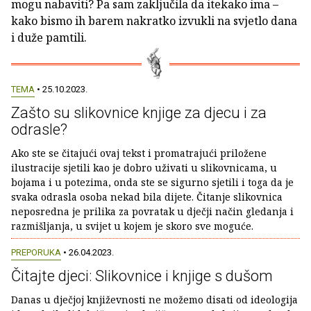
mogu nabaviti? Pa sam zaključila da itekako ima –
kako bismo ih barem nakratko izvukli na svjetlo dana
i duže pamtili.
TEMA
• 25.10.2023.
Zašto su slikovnice knjige za djecu i za
odrasle?
Ako ste se čitajući ovaj tekst i promatrajući priložene
ilustracije sjetili kao je dobro uživati u slikovnicama, u
bojama i u potezima, onda ste se sigurno sjetili i toga da je
svaka odrasla osoba nekad bila dijete. Čitanje slikovnica
neposredna je prilika za povratak u dječji način gledanja i
razmišljanja, u svijet u kojem je skoro sve moguće.
PREPORUKA
• 26.04.2023.
Čitajte djeci: Slikovnice i knjige s dušom
Danas u dječjoj književnosti ne možemo disati od ideologija