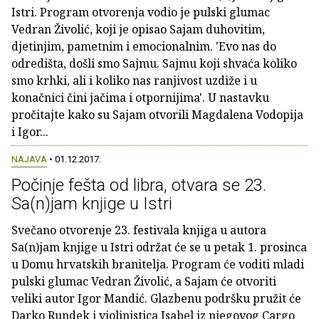
Istri. Program otvorenja vodio je pulski glumac
Vedran Živolić, koji je opisao Sajam duhovitim,
djetinjim, pametnim i emocionalnim. 'Evo nas do
odredišta, došli smo Sajmu. Sajmu koji shvaća koliko
smo krhki, ali i koliko nas ranjivost uzdiže i u
konačnici čini jačima i otpornijima'. U nastavku
pročitajte kako su Sajam otvorili Magdalena Vodopija
i Igor...
NAJAVA
• 01.12.2017.
Počinje fešta od libra, otvara se 23.
Sa(n)jam knjige u Istri
Svečano otvorenje 23. festivala knjiga u autora
Sa(n)jam knjige u Istri održat će se u petak 1. prosinca
u Domu hrvatskih branitelja. Program će voditi mladi
pulski glumac Vedran Živolić, a Sajam će otvoriti
veliki autor Igor Mandić. Glazbenu podršku pružit će
Darko Rundek i violinistica Isabel iz njegovog Cargo