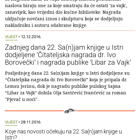
naslova biraju one za koje smatraju da će ostati 'za vajk',
zanavijek, kao vrijedni dio kućne biblioteke. Nagrada
uključuje novčani iznos i skulpturu koja se dodjeljuju
nakladniku i autoru odabrane knjige.
VIJEST
• 12.12.2016.
Zadnjeg dana 22. Sa(n)jam knjige u Istri
dodjeljene 'Čitateljska nagrada dr. Ivo
Borovečki' i nagrada publike 'Libar za Vajk'
Posljednjeg dana 22. Sa(n)jam knjige u Istri dodjeljene su
“Čitateljska nagrada dr. Ivo Borovečki” koja je pripala dr.
Lemsu Jerinu, dok je nagradu publike pulskog Sajma
“Libar za Vajk” dobila Olja Savičević Ivančević za roman
"Pjevač u noći".
VIJEST
• 28.11.2016.
Koje nas novosti očekuju na 22. Sa(n)jam knjige u
Istri?