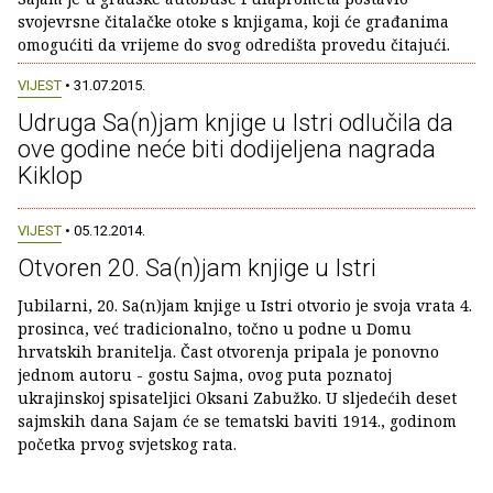
svojevrsne čitalačke otoke s knjigama, koji će građanima
omogućiti da vrijeme do svog odredišta provedu čitajući.
VIJEST
• 31.07.2015.
Udruga Sa(n)jam knjige u Istri odlučila da
ove godine neće biti dodijeljena nagrada
Kiklop
VIJEST
• 05.12.2014.
Otvoren 20. Sa(n)jam knjige u Istri
Jubilarni, 20. Sa(n)jam knjige u Istri otvorio je svoja vrata 4.
prosinca, već tradicionalno, točno u podne u Domu
hrvatskih branitelja. Čast otvorenja pripala je ponovno
jednom autoru - gostu Sajma, ovog puta poznatoj
ukrajinskoj spisateljici Oksani Zabužko. U sljedećih deset
sajmskih dana Sajam će se tematski baviti 1914., godinom
početka prvog svjetskog rata.