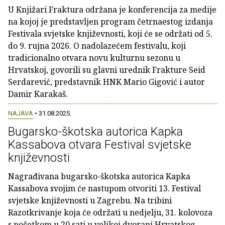
U Knjižari Fraktura održana je konferencija za medije
na kojoj je predstavljen program četrnaestog izdanja
Festivala svjetske književnosti, koji će se održati od 5.
do 9. rujna 2026. O nadolazećem festivalu, koji
tradicionalno otvara novu kulturnu sezonu u
Hrvatskoj, govorili su glavni urednik Frakture Seid
Serdarević, predstavnik HNK Mario Gigović i autor
Damir Karakaš.
NAJAVA
• 31.08.2025.
Bugarsko-škotska autorica Kapka
Kassabova otvara Festival svjetske
književnosti
Nagrađivana bugarsko-škotska autorica Kapka
Kassabova svojim će nastupom otvoriti 13. Festival
svjetske književnosti u Zagrebu. Na tribini
Razotkrivanje koja će održati u nedjelju, 31. kolovoza
s početkom u 20 sati u velikoj dvorani Hrvatskog