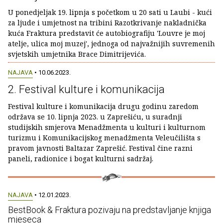
U ponedjeljak 19. lipnja s početkom u 20 sati u Laubi - kući
za ljude i umjetnost na tribini Razotkrivanje nakladnička
kuća Fraktura predstavit će autobiografiju 'Louvre je moj
atelje, ulica moj muzej', jednoga od najvažnijih suvremenih
svjetskih umjetnika Brace Dimitrijevića.
NAJAVA
• 10.06.2023.
2. Festival kulture i komunikacija
Festival kulture i komunikacija drugu godinu zaredom
održava se 10. lipnja 2023. u Zaprešiću, u suradnji
studijskih smjerova Menadžmenta u kulturi i kulturnom
turizmu i Komunikacijskog menadžmenta Veleučilišta s
pravom javnosti Baltazar Zaprešić. Festival čine razni
paneli, radionice i bogat kulturni sadržaj.
NAJAVA
• 12.01.2023.
BestBook & Fraktura pozivaju na predstavljanje knjiga
mjeseca