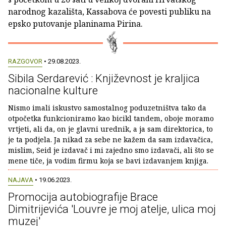
narodnog kazališta, Kassabova će povesti publiku na
epsko putovanje planinama Pirina.
RAZGOVOR
• 29.08.2023.
Sibila Serdarević : Književnost je kraljica
nacionalne kulture
Nismo imali iskustvo samostalnog poduzetništva tako da
otpočetka funkcioniramo kao bicikl tandem, oboje moramo
vrtjeti, ali da, on je glavni urednik, a ja sam direktorica, to
je ta podjela. Ja nikad za sebe ne kažem da sam izdavačica,
mislim, Seid je izdavač i mi zajedno smo izdavači, ali što se
mene tiče, ja vodim firmu koja se bavi izdavanjem knjiga.
NAJAVA
• 19.06.2023.
Promocija autobiografije Brace
Dimitrijevića 'Louvre je moj atelje, ulica moj
muzej'