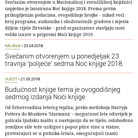
Svečanim otvorenjem u Nacionalnoj i sveučilišnoj knjižnici
uspješno je lansirana Noć knjige 2018. Prema prvim
prikupljenim podacima, ovogodišnje brojke - nikad veći
broj programa, sudionika i obuhvaćenih gradova i mjesta
diljem cijele Hrvatske - pred organizatore stavljaju novi
veliki izazov u pripremi Noći knjige 2019.
NAJAVA
• 23.04.2018.
Svečanim otvorenjem u ponedjeljak 23.
travnja 'polijeće' sedma Noć knjige 2018.
VIJEST
• 21.03.2018.
Budućnost knjige tema je ovogodišnjeg
sedmog izdanja Noći knjige
Od Šeherezadina letećeg tepiha, preko metloboja Harryja
Pottera do Muskova 'Starmana' – mogućnost leta oduvijek je
golicala ljudsku maštu u nastojanju da se tijelo, oslobođeno
zemljine sile teže uzdigne i poput ptice vine u visine,
pretvarajući se u putnika letača, omogućujući (nam)