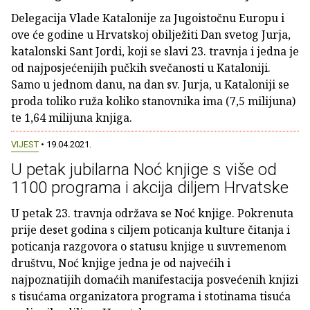
Delegacija Vlade Katalonije za Jugoistočnu Europu i
ove će godine u Hrvatskoj obilježiti Dan svetog Jurja,
katalonski Sant Jordi, koji se slavi 23. travnja i jedna je
od najposjećenijih pučkih svečanosti u Kataloniji.
Samo u jednom danu, na dan sv. Jurja, u Kataloniji se
proda toliko ruža koliko stanovnika ima (7,5 milijuna)
te 1,64 milijuna knjiga.
VIJEST
• 19.04.2021.
U petak jubilarna Noć knjige s više od
1100 programa i akcija diljem Hrvatske
U petak 23. travnja održava se Noć knjige. Pokrenuta
prije deset godina s ciljem poticanja kulture čitanja i
poticanja razgovora o statusu knjige u suvremenom
društvu, Noć knjige jedna je od najvećih i
najpoznatijih domaćih manifestacija posvećenih knjizi
s tisućama organizatora programa i stotinama tisuća