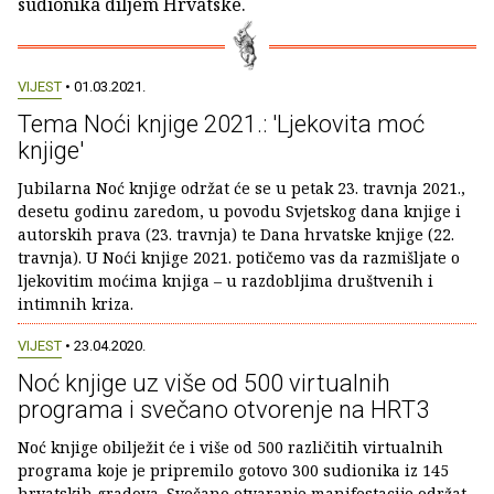
sudionika diljem Hrvatske.
VIJEST
• 01.03.2021.
Tema Noći knjige 2021.: 'Ljekovita moć
knjige'
Jubilarna Noć knjige održat će se u petak 23. travnja 2021.,
desetu godinu zaredom, u povodu Svjetskog dana knjige i
autorskih prava (23. travnja) te Dana hrvatske knjige (22.
travnja). U Noći knjige 2021. potičemo vas da razmišljate o
ljekovitim moćima knjiga – u razdobljima društvenih i
intimnih kriza.
VIJEST
• 23.04.2020.
Noć knjige uz više od 500 virtualnih
programa i svečano otvorenje na HRT3
Noć knjige obilježit će i više od 500 različitih virtualnih
programa koje je pripremilo gotovo 300 sudionika iz 145
hrvatskih gradova. Svečano otvaranje manifestacije održat