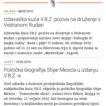
NAJAVA
• 08.05.2010.
Izdavačka kuća V.B.Z. poziva na druženje s
Vedranom Rudan
Izdavačka kuća V.B.Z. poziva na druženje s Vedranom
Rudan i potpisivanje njezine nove knjige "Dabogda te
majka rodila". Kada i gdje? U subotu, 08. svibnja 2010.
godine od 11-12 sati na Iblerovom trgu 8, ispred Doma za
starije i nemoćne osobe „Medveščak", Zagreb.
VIJEST
• 10.02.2010.
Politička biografija Stipe Mesića u izdanju
V.B.Z.-a
Uoči odlaska s dužnosti predsjednika Republike,
nakladnička kuća V.B.Z. objavila je političku biografiju Stipe
Mesića - "Domovinski obrat", autora Ivice Ðikića. Knjiga će
od četvrtka, 11. veljače 2010. biti dostupna na svim
kioscima i u knjižarskoj mreži po iznimno povoljnoj cijeni