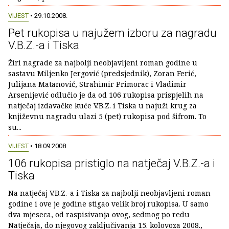
VIJEST
• 29.10.2008.
Pet rukopisa u najužem izboru za nagradu
V.B.Z.-a i Tiska
Žiri nagrade za najbolji neobjavljeni roman godine u
sastavu Miljenko Jergović (predsjednik), Zoran Ferić,
Julijana Matanović, Strahimir Primorac i Vladimir
Arsenijević odlučio je da od 106 rukopisa prispjelih na
natječaj izdavačke kuće V.B.Z. i Tiska u najuži krug za
književnu nagradu ulazi 5 (pet) rukopisa pod šifrom. To
su...
VIJEST
• 18.09.2008.
106 rukopisa pristiglo na natječaj V.B.Z.-a i
Tiska
Na natječaj V.B.Z.-a i Tiska za najbolji neobjavljeni roman
godine i ove je godine stigao velik broj rukopisa. U samo
dva mjeseca, od raspisivanja ovog, sedmog po redu
Natječaja, do njegovog zaključivanja 15. kolovoza 2008.,