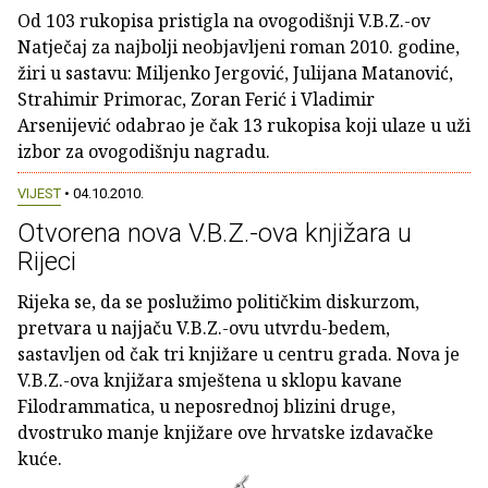
Od 103 rukopisa pristigla na ovogodišnji V.B.Z.-ov
Natječaj za najbolji neobjavljeni roman 2010. godine,
žiri u sastavu: Miljenko Jergović, Julijana Matanović,
Strahimir Primorac, Zoran Ferić i Vladimir
Arsenijević odabrao je čak 13 rukopisa koji ulaze u uži
izbor za ovogodišnju nagradu.
VIJEST
• 04.10.2010.
Otvorena nova V.B.Z.-ova knjižara u
Rijeci
Rijeka se, da se poslužimo političkim diskurzom,
pretvara u najjaču V.B.Z.-ovu utvrdu-bedem,
sastavljen od čak tri knjižare u centru grada. Nova je
V.B.Z.-ova knjižara smještena u sklopu kavane
Filodrammatica, u neposrednoj blizini druge,
dvostruko manje knjižare ove hrvatske izdavačke
kuće.