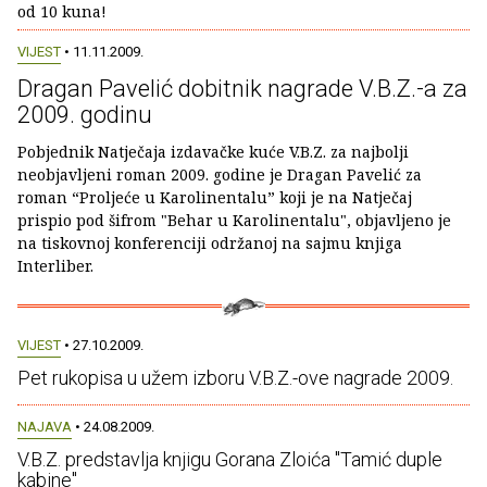
od 10 kuna!
VIJEST
• 11.11.2009.
Dragan Pavelić dobitnik nagrade V.B.Z.-a za
2009. godinu
Pobjednik Natječaja izdavačke kuće V.B.Z. za najbolji
neobjavljeni roman 2009. godine je Dragan Pavelić za
roman “Proljeće u Karolinentalu” koji je na Natječaj
prispio pod šifrom "Behar u Karolinentalu", objavljeno je
na tiskovnoj konferenciji održanoj na sajmu knjiga
Interliber.
VIJEST
• 27.10.2009.
Pet rukopisa u užem izboru V.B.Z.-ove nagrade 2009.
NAJAVA
• 24.08.2009.
V.B.Z. predstavlja knjigu Gorana Zloića "Tamić duple
kabine"