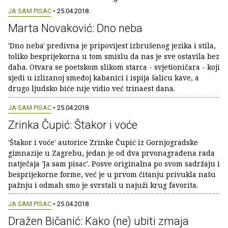
JA SAM PISAC
• 25.04.2018.
Marta Novaković: Dno neba
'Dno neba' predivna je pripovijest izbrušenog jezika i stila,
toliko besprijekorna u tom smislu da nas je sve ostavila bez
daha. Otvara se poetskom slikom starca - svjetioničara - koji
sjedi u izlizanoj smeđoj kabanici i ispija šalicu kave, a
drugo ljudsko biće nije vidio već trinaest dana.
JA SAM PISAC
• 25.04.2018.
Zrinka Čupić: Štakor i voće
'Štakor i voće' autorice Zrinke Čupić iz Gornjogradske
gimnazije u Zagrebu, jedan je od dva prvonagrađena rada
natječaja 'Ja sam pisac'. Posve originalna po svom sadržaju i
besprijekorne forme, već je u prvom čitanju privukla našu
pažnju i odmah smo je svrstali u najuži krug favorita.
JA SAM PISAC
• 25.04.2018.
Dražen Bičanić: Kako (ne) ubiti zmaja