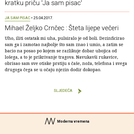
kratku priču 'Ja sam pisac'
JA SAM PISAC
• 25.04.2017.
Mihael Željko Crnčec : Šteta lijepe večeri
Uho, iliti ostatak mi uha, pulsiralo je od boli. Dezinficirao
sam ga i zamotao najbolje što sam znao i umio, a zatim se
bacio na posao po kojem se razlikuje dobar ubojica od
lošega, a to je prikrivanje tragova. Navukavši rukavice,
obrisao sam sve otiske prstiju s čaše, noža, telefona i svega
drugoga čega se u očaju njezin dodir dokopao.
SLJEDEĆA
Moderna vremena