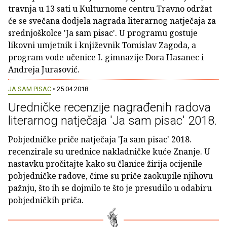
travnja u 13 sati u Kulturnome centru Travno održat
će se svečana dodjela nagrada literarnog natječaja za
srednjoškolce 'Ja sam pisac'. U programu gostuje
likovni umjetnik i književnik Tomislav Zagoda, a
program vode učenice I. gimnazije Dora Hasanec i
Andreja Jurasović.
JA SAM PISAC
• 25.04.2018.
Uredničke recenzije nagrađenih radova
literarnog natječaja 'Ja sam pisac' 2018.
Pobjedničke priče natječaja 'Ja sam pisac' 2018.
recenzirale su urednice nakladničke kuće Znanje. U
nastavku pročitajte kako su članice žirija ocijenile
pobjedničke radove, čime su priče zaokupile njihovu
pažnju, što ih se dojmilo te što je presudilo u odabiru
pobjedničkih priča.