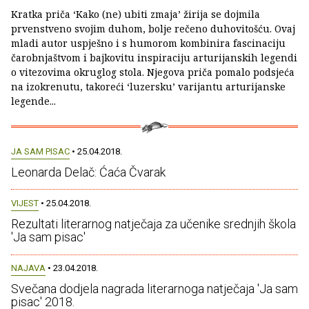
Kratka priča ‘Kako (ne) ubiti zmaja’ žirija se dojmila
prvenstveno svojim duhom, bolje rečeno duhovitošću. Ovaj
mladi autor uspješno i s humorom kombinira fascinaciju
čarobnjaštvom i bajkovitu inspiraciju arturijanskih legendi
o vitezovima okruglog stola. Njegova priča pomalo podsjeća
na izokrenutu, takoreći ‘luzersku’ varijantu arturijanske
legende...
JA SAM PISAC
• 25.04.2018.
Leonarda Delač: Ćaća Čvarak
VIJEST
• 25.04.2018.
Rezultati literarnog natječaja za učenike srednjih škola
'Ja sam pisac'
NAJAVA
• 23.04.2018.
Svečana dodjela nagrada literarnoga natječaja 'Ja sam
pisac' 2018.