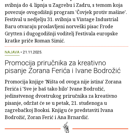
svibnja do 4. lipnja u Zagrebu i Zadru, s temom koja
povezuje ovogodišnji program 'Čovjek protiv mašine'.
Festival u nedjelju 31. svibnja u Vintage Industrial
Baru otvaraju proslavljeni norveški pisac Frode
Grytten i dugogodišnji voditelj Festivala europske
kratke priče Roman Simić.
NAJAVA
• 21.11.2025.
Promocija priručnika za kreativno
pisanje Zorana Ferića i Ivane Bodrožić
Promocija knjige 'Ništa od ovoga nije istina' Zorana
Ferića i 'Sve je baš tako bilo' Ivane Bodrožić,
jedinstvenog dvostrukog priručnika za kreativno
pisanje, održat će se u petak, 21. studenoga u
zagrebačkoj Booksi. Knjigu će predstaviti Ivana
Bodrožić, Zoran Ferić i Ana Brnardić.