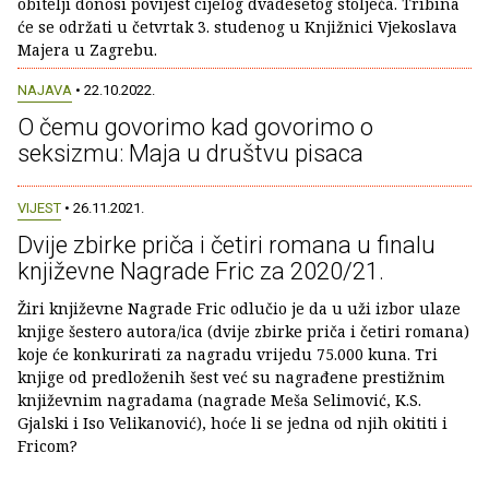
obitelji donosi povijest cijelog dvadesetog stoljeća. Tribina
će se održati u četvrtak 3. studenog u Knjižnici Vjekoslava
Majera u Zagrebu.
NAJAVA
• 22.10.2022.
O čemu govorimo kad govorimo o
seksizmu: Maja u društvu pisaca
VIJEST
• 26.11.2021.
Dvije zbirke priča i četiri romana u finalu
književne Nagrade Fric za 2020/21.
Žiri književne Nagrade Fric odlučio je da u uži izbor ulaze
knjige šestero autora/ica (dvije zbirke priča i četiri romana)
koje će konkurirati za nagradu vrijedu 75.000 kuna. Tri
knjige od predloženih šest već su nagrađene prestižnim
književnim nagradama (nagrade Meša Selimović, K.S.
Gjalski i Iso Velikanović), hoće li se jedna od njih okititi i
Fricom?