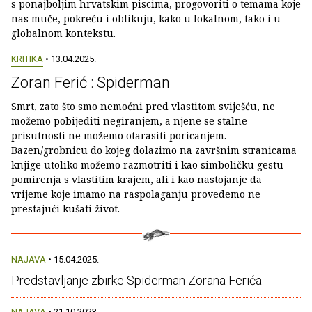
s ponajboljim hrvatskim piscima, progovoriti o temama koje
nas muče, pokreću i oblikuju, kako u lokalnom, tako i u
globalnom kontekstu.
KRITIKA
• 13.04.2025.
Zoran Ferić : Spiderman
Smrt, zato što smo nemoćni pred vlastitom sviješću, ne
možemo pobijediti negiranjem, a njene se stalne
prisutnosti ne možemo otarasiti poricanjem.
Bazen/grobnicu do kojeg dolazimo na završnim stranicama
knjige utoliko možemo razmotriti i kao simboličku gestu
pomirenja s vlastitim krajem, ali i kao nastojanje da
vrijeme koje imamo na raspolaganju provedemo ne
prestajući kušati život.
NAJAVA
• 15.04.2025.
Predstavljanje zbirke Spiderman Zorana Ferića
NAJAVA
• 21.10.2023.