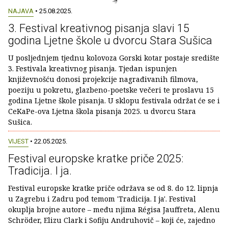
NAJAVA
• 25.08.2025.
3. Festival kreativnog pisanja slavi 15
godina Ljetne škole u dvorcu Stara Sušica
U posljednjem tjednu kolovoza Gorski kotar postaje središte
3. Festivala kreativnog pisanja. Tjedan ispunjen
književnošću donosi projekcije nagrađivanih filmova,
poeziju u pokretu, glazbeno-poetske večeri te proslavu 15
godina Ljetne škole pisanja. U sklopu festivala održat će se i
CeKaPe-ova Ljetna škola pisanja 2025. u dvorcu Stara
Sušica.
VIJEST
• 22.05.2025.
Festival europske kratke priče 2025:
Tradicija. I ja.
Festival europske kratke priče održava se od 8. do 12. lipnja
u Zagrebu i Zadru pod temom 'Tradicija. I ja'. Festival
okuplja brojne autore – među njima Régisa Jauffreta, Alenu
Schröder, Elizu Clark i Sofiju Andruhovič – koji će, zajedno