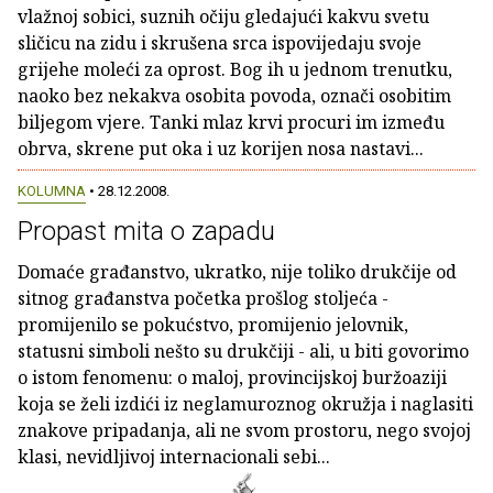
vlažnoj sobici, suznih očiju gledajući kakvu svetu
sličicu na zidu i skrušena srca ispovijedaju svoje
grijehe moleći za oprost. Bog ih u jednom trenutku,
naoko bez nekakva osobita povoda, označi osobitim
biljegom vjere. Tanki mlaz krvi procuri im između
obrva, skrene put oka i uz korijen nosa nastavi...
KOLUMNA
• 28.12.2008.
Propast mita o zapadu
Domaće građanstvo, ukratko, nije toliko drukčije od
sitnog građanstva početka prošlog stoljeća -
promijenilo se pokućstvo, promijenio jelovnik,
statusni simboli nešto su drukčiji - ali, u biti govorimo
o istom fenomenu: o maloj, provincijskoj buržoaziji
koja se želi izdići iz neglamuroznog okružja i naglasiti
znakove pripadanja, ali ne svom prostoru, nego svojoj
klasi, nevidljivoj internacionali sebi...