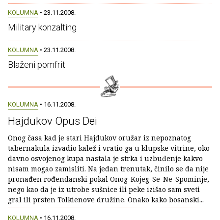
KOLUMNA
• 23.11.2008.
Military konzalting
KOLUMNA
• 23.11.2008.
Blaženi pomfrit
KOLUMNA
• 16.11.2008.
Hajdukov Opus Dei
Onog časa kad je stari Hajdukov oružar iz nepoznatog
tabernakula izvadio kalež i vratio ga u klupske vitrine, oko
davno osvojenog kupa nastala je strka i uzbuđenje kakvo
nisam mogao zamisliti. Na jedan trenutak, činilo se da nije
pronađen rođendanski pokal Onog-Kojeg-Se-Ne-Spominje,
nego kao da je iz utrobe sušnice ili peke izišao sam sveti
gral ili prsten Tolkienove družine. Onako kako bosanski...
KOLUMNA
• 16.11.2008.