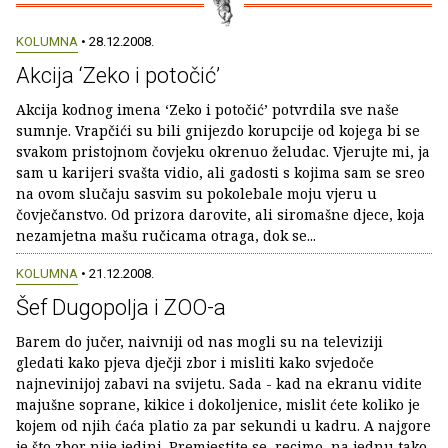
KOLUMNA
• 28.12.2008.
Akcija ‘Zeko i potočić’
Akcija kodnog imena ‘Zeko i potočić’ potvrdila sve naše
sumnje. Vrapčići su bili gnijezdo korupcije od kojega bi se
svakom pristojnom čovjeku okrenuo želudac. Vjerujte mi, ja
sam u karijeri svašta vidio, ali gadosti s kojima sam se sreo
na ovom slučaju sasvim su pokolebale moju vjeru u
čovječanstvo. Od prizora darovite, ali siromašne djece, koja
nezamjetna mašu ručicama otraga, dok se...
KOLUMNA
• 21.12.2008.
Šef Dugopolja i ZOO-a
Barem do jučer, naivniji od nas mogli su na televiziji
gledati kako pjeva dječji zbor i misliti kako svjedoče
najnevinijoj zabavi na svijetu. Sada - kad na ekranu vidite
majušne soprane, kikice i dokoljenice, mislit ćete koliko je
kojem od njih ćaća platio za par sekundi u kadru. A najgore
je što zbor nije jedini. Premjestite se, recimo, na jednu tako