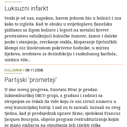
Luksuzni infarkt
Svaki je od nas, napokon, barem jednom bio u bolnici i zna
kako to izgleda. Kad te obuku u svijetloplavu flanelsku
pidžamu sa žigom bolnice i legneš na metalni krevet
prestrašeno osluškujući bolničke šumove, žamor i daleke
jauke i stanjanja, zveckanje stakla, kloparanje liječničkih
klompi niz linoleumom pokrivene hodnike, u mirisu
lijekova, sredstava za dezinfekciju i raskuhanog karfiola,
uistinu više...
KOLUMNA
• 08.11.2008.
Partijski ‘prometeji’
U ime novog progresa, Sunčani Hvar je prodan
luksemburškoj ORCO grupi, a građani i radnici sa
strepnjom su čekali da vide koju će oni izvući numeru u
ovoj tranzicijskoj lutriji. I sad su to saznali. Saznali su ovog
tjedna, kad je predsjednik uprave firme, sjedokosi Francuz
Jacques Bourgois, objavio program restrukturiranja kojim
se mimo embarga na otpuštanja želi riješiti viška