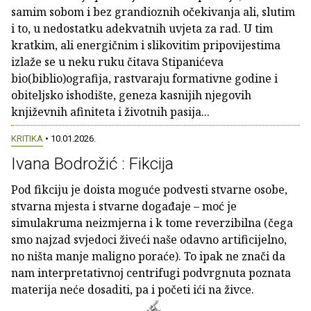
samim sobom i bez grandioznih očekivanja ali, slutim
i to, u nedostatku adekvatnih uvjeta za rad. U tim
kratkim, ali energičnim i slikovitim pripovijestima
izlaže se u neku ruku čitava Stipanićeva
bio(biblio)ografija, rastvaraju formativne godine i
obiteljsko ishodište, geneza kasnijih njegovih
književnih afiniteta i životnih pasija...
KRITIKA
• 10.01.2026.
Ivana Bodrožić : Fikcija
Pod fikciju je doista moguće podvesti stvarne osobe,
stvarna mjesta i stvarne događaje – moć je
simulakruma neizmjerna i k tome reverzibilna (čega
smo najzad svjedoci živeći naše odavno artificijelno,
no ništa manje maligno poraće). To ipak ne znači da
nam interpretativnoj centrifugi podvrgnuta poznata
materija neće dosaditi, pa i početi ići na živce.