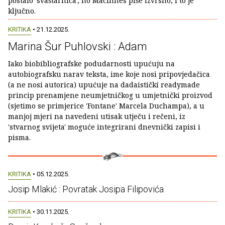
postalo 'svaštarnica', no MacInnes piše izvrsno, i to je
ključno.
KRITIKA
• 21.12.2025.
Marina Šur Puhlovski : Adam
Iako biobibliografske podudarnosti upućuju na
autobiografsku narav teksta, ime koje nosi pripovjedačica
(a ne nosi autorica) upućuje na dadaistički readymade
princip prenamjene neumjetničkog u umjetnički proizvod
(sjetimo se primjerice 'Fontane' Marcela Duchampa), a u
manjoj mjeri na navedeni utisak utječu i rečeni, iz
'stvarnog svijeta' moguće integrirani dnevnički zapisi i
pisma.
KRITIKA
• 05.12.2025.
Josip Mlakić : Povratak Josipa Filipovića
KRITIKA
• 30.11.2025.