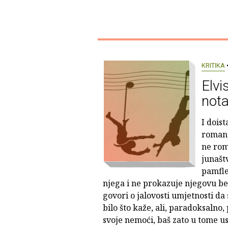
KRITIKA
•
Elvi
not
I doist
roman 
ne rom
junaštv
pamfle
njega i ne prokazuje njegovu be
govori o jalovosti umjetnosti da
bilo što kaže, ali, paradoksalno,
svoje nemoći, baš zato u tome us