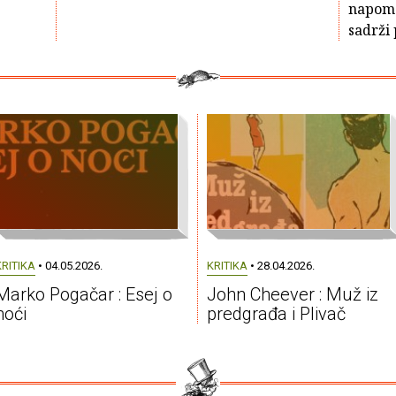
napome
sadrži 
KRITIKA
• 04.05.2026.
KRITIKA
• 28.04.2026.
Marko Pogačar : Esej o
John Cheever : Muž iz
noći
predgrađa i Plivač