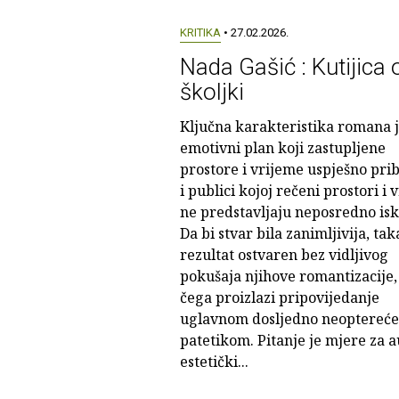
KRITIKA
• 27.02.2026.
Nada Gašić : Kutijica 
školjki
Ključna karakteristika romana 
emotivni plan koji zastupljene
prostore i vrijeme uspješno prib
i publici kojoj rečeni prostori i 
ne predstavljaju neposredno isk
Da bi stvar bila zanimljivija, tak
rezultat ostvaren bez vidljivog
pokušaja njihove romantizacije, 
čega proizlazi pripovijedanje
uglavnom dosljedno neoptereć
patetikom. Pitanje je mjere za a
estetički...