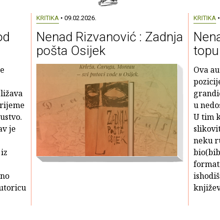
KRITIKA
• 09.02.2026.
KRITIKA
•
od
Nenad Rizvanović : Zadnja
Nena
pošta Osijek
topu
je
Ova aut
pozici
ližava
grandio
vrijeme
u nedo
ustvo.
U tim k
av je
slikovi
neku r
iz
bio(bib
formati
eno
ishodiš
utoricu
književ