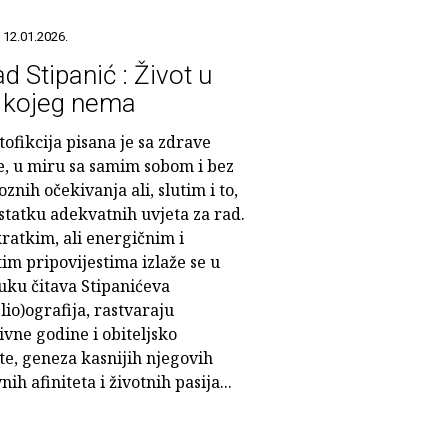
 12.01.2026.
d Stipanić : Život u
 kojeg nema
ofikcija pisana je sa zdrave
je, u miru sa samim sobom i bez
znih očekivanja ali, slutim i to,
statku adekvatnih uvjeta za rad.
ratkim, ali energičnim i
tim pripovijestima izlaže se u
uku čitava Stipanićeva
lio)ografija, rastvaraju
vne godine i obiteljsko
te, geneza kasnijih njegovih
nih afiniteta i životnih pasija...