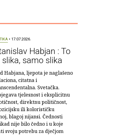
TIKA
• 17.07.2026.
tanislav Habjan : To
e slika, samo slika
d Habjana, ljepota je naglašeno
laciona, citatna i
anscendentalna. Svetačka.
bjegava tjelesnost i eksplicitnu
otičnost, direktnu političnost,
icijsku ili kolorističku
oj, blagoj nijansi. Čednosti
ikad nije bilo čedno i u koje
ti svoju potrebu za dječjom