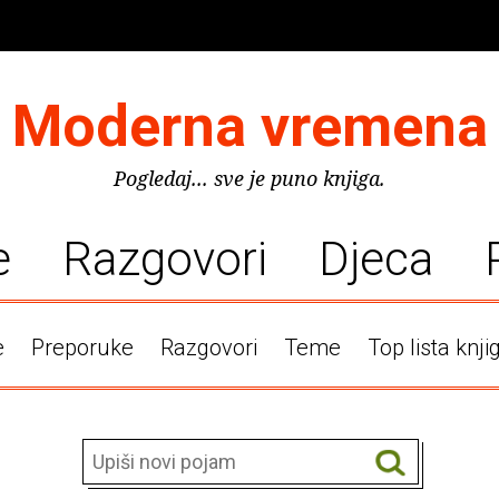
Moderna vremena
Pogledaj... sve je puno knjiga.
e
Razgovori
Djeca
e
Preporuke
Razgovori
Teme
Top lista knji