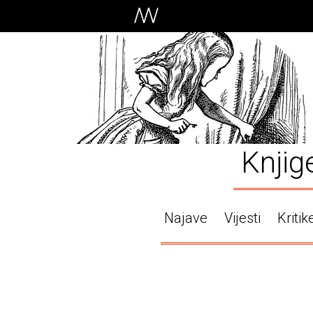
Knjig
Najave
Vijesti
Kritik