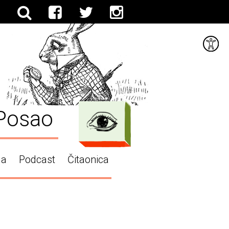
Posao
ga
Podcast
Čitaonica