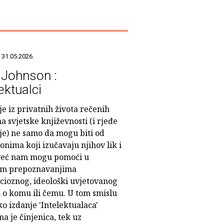
 31.05.2026.
 Johnson :
ektualci
je iz privatnih života rečenih
a svjetske književnosti (i rjeđe
ije) ne samo da mogu biti od
 onima koji izučavaju njihov lik i
 već nam mogu pomoći u
m prepoznavanjima
cioznog, ideološki uvjetovanog
a o komu ili čemu. U tom smislu
o izdanje 'Intelektualaca'
a je činjenica, tek uz