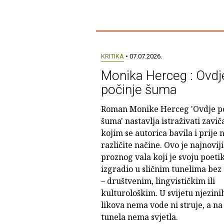
KRITIKA
• 07.07.2026.
Monika Herceg : Ovdj
počinje šuma
Roman Monike Herceg 'Ovdje p
šuma' nastavlja istraživati zavič
kojim se autorica bavila i prije 
različite načine. Ovo je najnoviji
proznog vala koji je svoju poeti
izgradio u sličnim tunelima bez 
– društvenim, lingvističkim ili
kulturološkim. U svijetu njezini
likova nema vode ni struje, a na
tunela nema svjetla.