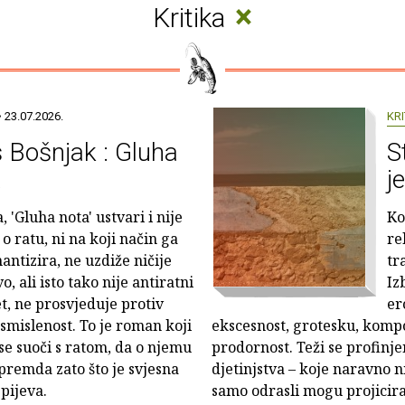
×
Kritika
 23.07.2026.
KRI
s Bošnjak : Gluha
S
a
j
a, 'Gluha nota' ustvari i nije
Ko
o ratu, ni na koji način ga
re
antizira, ne uzdiže ničije
tr
o, ali isto tako nije antiratni
Iz
t, ne prosvjeduje protiv
er
smislenost. To je roman koji
ekscesnost, grotesku, kompoz
 se suoči s ratom, da o njemu
prodornost. Teži se profinjen
 premda zato što je svjesna
djetinjstva – koje naravno n
pijeva.
samo odrasli mogu projicira