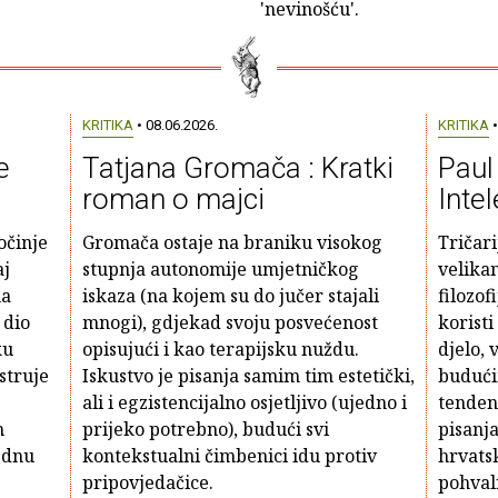
'nevinošću'.
KRITIKA
• 08.06.2026.
KRITIKA
•
e
Tatjana Gromača : Kratki
Paul
roman o majci
Intel
očinje
Gromača ostaje na braniku visokog
Tričari
aj
stupnja autonomije umjetničkog
velikan
na
iskaza (na kojem su do jučer stajali
filozof
 dio
mnogi), gdjekad svoju posvećenost
koristi
ku
opisujući i kao terapijsku nuždu.
djelo,
struje
Iskustvo je pisanja samim tim estetički,
budući
ali i egzistencijalno osjetljivo (ujedno i
tenden
h
prijeko potrebno), budući svi
pisanj
 dnu
kontekstualni čimbenici idu protiv
hrvatsk
pripovjedačice.
pohvaln