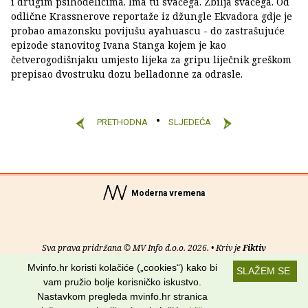
i drugim psihodelicima. Ima tu svačega. Zbilja svačega. Od
odlične Krassnerove reportaže iz džungle Ekvadora gdje je
probao amazonsku povijušu ayahuascu - do zastrašujuće
epizode stanovitog Ivana Stanga kojem je kao
četverogodišnjaku umjesto lijeka za gripu liječnik greškom
prepisao dvostruku dozu belladonne za odrasle.
PRETHODNA
SLJEDEĆA
Moderna vremena
Sva prava pridržana © MV Info d.o.o. 2026. • Kriv je
Fiktiv
Mvinfo.hr koristi kolačiće („cookies“) kako bi
SLAŽEM SE
O nama
•
Pomoć
•
Uvjeti korištenja
•
RSS kanali
vam pružio bolje korisničko iskustvo.
Nastavkom pregleda mvinfo.hr stranica
Potraži nas na: