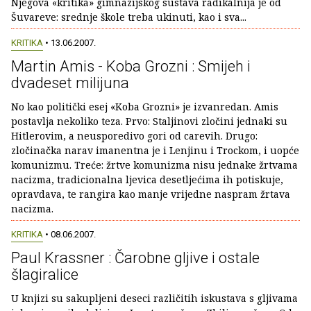
Njegova «kritika» gimnazijskog sustava radikalnija je od
Šuvareve: srednje škole treba ukinuti, kao i sva...
KRITIKA
• 13.06.2007.
Martin Amis - Koba Grozni : Smijeh i
dvadeset milijuna
No kao politički esej «Koba Grozni» je izvanredan. Amis
postavlja nekoliko teza. Prvo: Staljinovi zločini jednaki su
Hitlerovim, a neusporedivo gori od carevih. Drugo:
zločinačka narav imanentna je i Lenjinu i Trockom, i uopće
komunizmu. Treće: žrtve komunizma nisu jednake žrtvama
nacizma, tradicionalna ljevica desetljećima ih potiskuje,
opravdava, te rangira kao manje vrijedne naspram žrtava
nacizma.
KRITIKA
• 08.06.2007.
Paul Krassner : Čarobne gljive i ostale
šlagiralice
U knjizi su sakupljeni deseci različitih iskustava s gljivama