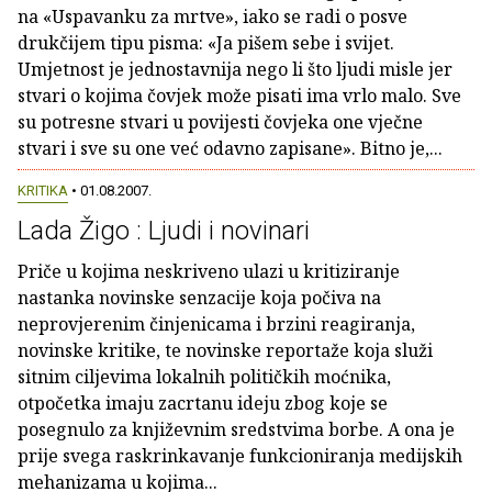
na «Uspavanku za mrtve», iako se radi o posve
drukčijem tipu pisma: «Ja pišem sebe i svijet.
Umjetnost je jednostavnija nego li što ljudi misle jer
stvari o kojima čovjek može pisati ima vrlo malo. Sve
su potresne stvari u povijesti čovjeka one vječne
stvari i sve su one već odavno zapisane». Bitno je,...
KRITIKA
• 01.08.2007.
Lada Žigo : Ljudi i novinari
Priče u kojima neskriveno ulazi u kritiziranje
nastanka novinske senzacije koja počiva na
neprovjerenim činjenicama i brzini reagiranja,
novinske kritike, te novinske reportaže koja služi
sitnim ciljevima lokalnih političkih moćnika,
otpočetka imaju zacrtanu ideju zbog koje se
posegnulo za književnim sredstvima borbe. A ona je
prije svega raskrinkavanje funkcioniranja medijskih
mehanizama u kojima...