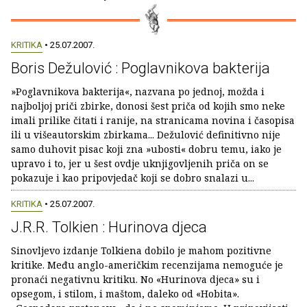
KRITIKA
• 25.07.2007.
Boris Dežulović : Poglavnikova bakterija
»Poglavnikova bakterija«, nazvana po jednoj, možda i
najboljoj priči zbirke, donosi šest priča od kojih smo neke
imali prilike čitati i ranije, na stranicama novina i časopisa
ili u višeautorskim zbirkama... Dežulović definitivno nije
samo duhovit pisac koji zna »ubosti« dobru temu, iako je
upravo i to, jer u šest ovdje uknjigovljenih priča on se
pokazuje i kao pripovjedač koji se dobro snalazi u...
KRITIKA
• 25.07.2007.
J.R.R. Tolkien : Hurinova djeca
Sinovljevo izdanje Tolkiena dobilo je mahom pozitivne
kritike. Među anglo-američkim recenzijama nemoguće je
pronaći negativnu kritiku. No «Hurinova djeca» su i
opsegom, i stilom, i maštom, daleko od «Hobita».