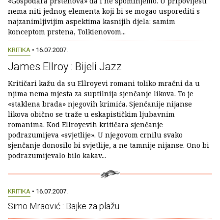
«Gospodara prstenova» da i ne spominjemo. U pripovijesti
nema niti jednog elementa koji bi se mogao usporediti s
najzanimljivijim aspektima kasnijih djela: samim
konceptom prstena, Tolkienovom...
KRITIKA
• 16.07.2007.
James Ellroy : Bijeli Jazz
Kritičari kažu da su Ellroyevi romani toliko mračni da u
njima nema mjesta za suptilnija sjenčanje likova. To je
«staklena brada» njegovih krimića. Sjenčanije nijanse
likova obično se traže u eskapističkim ljubavnim
romanima. Kod Ellroyevih kritičara sjenčanje
podrazumijeva «svjetlije». U njegovom crnilu svako
sjenčanje donosilo bi svjetlije, a ne tamnije nijanse. Ono bi
podrazumijevalo bilo kakav...
KRITIKA
• 16.07.2007.
Simo Mraović : Bajke za plažu