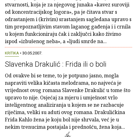
stvarnosti, koja je za njegovog junaka «kavez suroviji
od koncentracijskog logora», pa je čitava stvar s
odrastanjem i (krivim) srastanjem sagledana upravo s
tim prepoznatljivim stavom laganog gađenja i i crnila
u kojem funkcioniraju čak i zaključci kako živimo
ispod «izbušenog neba», a «ljudi smrde na...
KRITIKA
• 30.05.2007.
Slavenka Drakulić : Frida ili o boli
Od ovakve bi se teme, to je potpuno jasno, mogla
napraviti velika kičasta melodrama, no najveća je
vrijednost ovog romana Slavenke Drakulić u tome što
upravo to nije. Osjećaj za mjeru i umješnost vrlo
inteligentnog analiziranja u kojem se ne razbacuje
riječima, veliki su aduti ovog romana. Drakulićkina
Frida Kahlo žena je koju bol nije shrvala, već je u
nekim trenucima postajala i prednošću, žena koja...