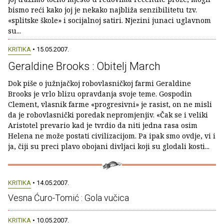
bismo reći kako joj je nekako najbliža senzibilitetu tzv.
«splitske škole» i socijalnoj satiri. Njezini junaci uglavnom
su...
KRITIKA
• 15.05.2007.
Geraldine Brooks : Obitelj March
Dok piše o južnjačkoj robovlasničkoj farmi Geraldine
Brooks je vrlo blizu opravdanja svoje teme. Gospodin
Clement, vlasnik farme «progresivni» je rasist, on ne misli
da je robovlasnički poredak nepromjenjiv. «Čak se i veliki
Aristotel prevario kad je tvrdio da niti jedna rasa osim
Helena ne može postati civilizacijom. Pa ipak smo ovdje, vi i
ja, čiji su preci plavo obojani divljaci koji su glodali kosti...
KRITIKA
• 14.05.2007.
Vesna Ćuro-Tomić : Gola vučica
KRITIKA
• 10.05.2007.