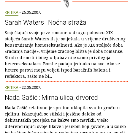
KRITIKA
• 25.05.2007.
Sarah Waters : Noćna straža
Smještajući svoje prve romane u drugu polovicu XIX
stoljeća Sarah Waters ih je smještala u vrijeme društvenog
konstruiranja homoseksualnosti. Ako je XIX stoljeće doba
«rađanja nacije», vrijeme zračnog blitza je doba romanse.
Strah od smrti i bijeg u ljubav nije samo privilegija
heteroseksualaca. Bombe padaju jednako na sve. Ako se
hetero parovi mogu voljeti ispod baražnih balona i
reflektora, zašto ne bi...
KRITIKA
• 22.05.2007.
Nada Gašić : Mirna ulica, drvored
Nada Gašić relativno je spretno uklopila svu tu građu u
cjelinu, iskazujući se stilski i jezično daleko od
debitantskih prosjeka na kakve smo navikli, vješto
diferencirajući svoje likove i jezikom koji govore, a ukoliko
joj tražimo točno mjesto u redovima recentne proze, mogli