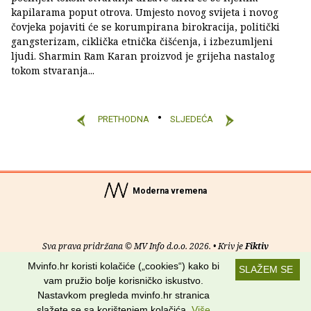
kapilarama poput otrova. Umjesto novog svijeta i novog
čovjeka pojaviti će se korumpirana birokracija, politički
gangsterizam, ciklička etnička čišćenja, i izbezumljeni
ljudi. Sharmin Ram Karan proizvod je grijeha nastalog
tokom stvaranja...
PRETHODNA
SLJEDEĆA
Moderna vremena
Sva prava pridržana © MV Info d.o.o. 2026. • Kriv je
Fiktiv
Mvinfo.hr koristi kolačiće („cookies“) kako bi
SLAŽEM SE
O nama
•
Pomoć
•
Uvjeti korištenja
•
RSS kanali
vam pružio bolje korisničko iskustvo.
Nastavkom pregleda mvinfo.hr stranica
Potraži nas na:
slažete se sa korištenjem kolačića.
Više