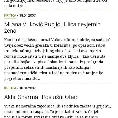
na godišnjoj listi bestselera. Njoj je bilo 30, njemu 28. Od
tada oni su...
KRITIKA
• 18.04.2007.
Milana Vuković Runjić : Ulica nevjernih
žena
Kao i u dosadašnjoj prozi Vuković Runjić pleše, za sada još
uvijek bez većih grešaka u koracima, po opasnom rubu
intelektualnog i trivijalnog zbog čega se i ovaj njezin
roman može čitati u najmanje dva ključa – kao uvrnuta
parodija bajke i zapis o dokonim ženama iz predgrađa
prepunim seksualnih maštarija ili kao ozbiljan
postmodernistički tekst. Ni jedno ni drugo čitanje nije
pogrešno i ima što...
KRITIKA
• 18.04.2007.
Akhil Sharma : Poslušni Otac
Svaka nemoralna zajednica, ili zajednica začeta u grijehu,
ima tendenciju raspada. To je fizikalni zakon. Grijeh
počinjen tokom stvaranja države širiti će se njenim