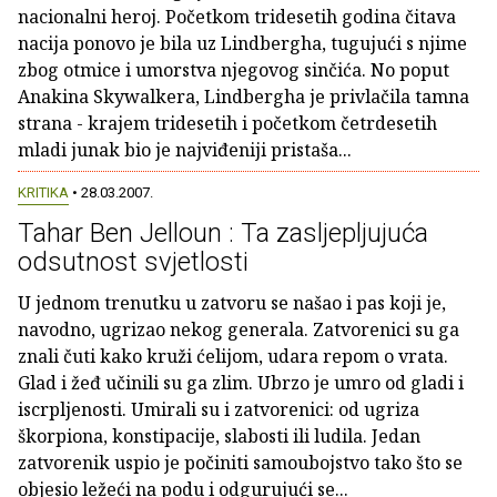
nacionalni heroj. Početkom tridesetih godina čitava
nacija ponovo je bila uz Lindbergha, tugujući s njime
zbog otmice i umorstva njegovog sinčića. No poput
Anakina Skywalkera, Lindbergha je privlačila tamna
strana - krajem tridesetih i početkom četrdesetih
mladi junak bio je najviđeniji pristaša...
KRITIKA
• 28.03.2007.
Tahar Ben Jelloun : Ta zasljepljujuća
odsutnost svjetlosti
U jednom trenutku u zatvoru se našao i pas koji je,
navodno, ugrizao nekog generala. Zatvorenici su ga
znali čuti kako kruži ćelijom, udara repom o vrata.
Glad i žeđ učinili su ga zlim. Ubrzo je umro od gladi i
iscrpljenosti. Umirali su i zatvorenici: od ugriza
škorpiona, konstipacije, slabosti ili ludila. Jedan
zatvorenik uspio je počiniti samoubojstvo tako što se
objesio ležeći na podu i odgurujući se...