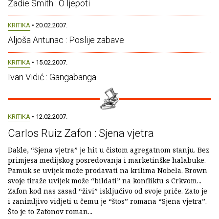
Zadie Smith : O ljepoti
KRITIKA
• 20.02.2007.
Aljoša Antunac : Poslije zabave
KRITIKA
• 15.02.2007.
Ivan Vidić : Gangabanga
KRITIKA
• 12.02.2007.
Carlos Ruiz Zafon : Sjena vjetra
Dakle, “Sjena vjetra” je hit u čistom agregatnom stanju. Bez
primjesa medijskog posredovanja i marketinške halabuke.
Pamuk se uvijek može prodavati na krilima Nobela. Brown
svoje tiraže uvijek može “bildati” na konfliktu s Crkvom...
Zafon kod nas zasad “živi” isključivo od svoje priče. Zato je
i zanimljivo vidjeti u čemu je “štos” romana “Sjena vjetra”.
Što je to Zafonov roman...