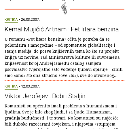
KRITIKA
• 26.03.2007.
Kemal Mujičić Artnam : Pet litara benzina
U romanu «Pet litara benzina» očita je potreba da se
polemizira s mnogočime – od spomenute globalizacije i
stanja medija, do posve književnih tema ko što su projekt
knjiga uz novine, rad Ministarstva kulture ili suvremena
književnost kojoj Andrej između ostalog zamjera
psovalaštvo (vjerojatno zato vođenje ljubavi opisuje – činili
smo «ono» što ona stručno zove «to»), sve do otvorenog...
KRITIKA
• 12.03.2007.
Viktor Jerofejev : Dobri Staljin
Komunisti su općenito imali problema s humanizmom i
ljudima. Sve je bilo zbog ljudi, i za ljude. Humanizam,
gradnja budućnosti, i te stvari. No komunisti su najčešće
bili duboko razočarani čovjekom, i njegovim «stupnjem