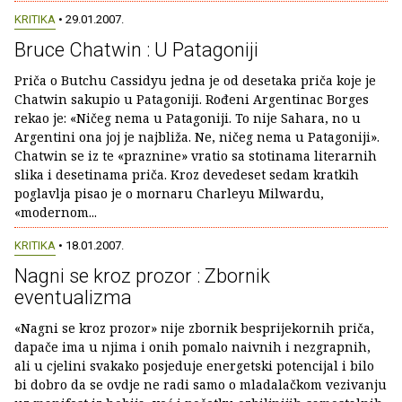
KRITIKA
• 29.01.2007.
Bruce Chatwin : U Patagoniji
Priča o Butchu Cassidyu jedna je od desetaka priča koje je
Chatwin sakupio u Patagoniji. Rođeni Argentinac Borges
rekao je: «Ničeg nema u Patagoniji. To nije Sahara, no u
Argentini ona joj je najbliža. Ne, ničeg nema u Patagoniji».
Chatwin se iz te «praznine» vratio sa stotinama literarnih
slika i desetinama priča. Kroz devedeset sedam kratkih
poglavlja pisao je o mornaru Charleyu Milwardu,
«modernom...
KRITIKA
• 18.01.2007.
Nagni se kroz prozor : Zbornik
eventualizma
«Nagni se kroz prozor» nije zbornik besprijekornih priča,
dapače ima u njima i onih pomalo naivnih i nezgrapnih,
ali u cjelini svakako posjeduje energetski potencijal i bilo
bi dobro da se ovdje ne radi samo o mladalačkom vezivanju