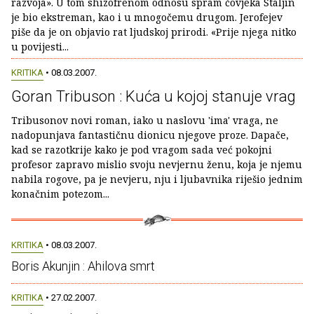
razvoja». U tom shizofrenom odnosu spram čovjeka Staljin
je bio ekstreman, kao i u mnogočemu drugom. Jerofejev
piše da je on objavio rat ljudskoj prirodi. «Prije njega nitko
u povijesti...
KRITIKA
• 08.03.2007.
Goran Tribuson : Kuća u kojoj stanuje vrag
Tribusonov novi roman, iako u naslovu 'ima' vraga, ne
nadopunjava fantastičnu dionicu njegove proze. Dapače,
kad se razotkrije kako je pod vragom sada već pokojni
profesor zapravo mislio svoju nevjernu ženu, koja je njemu
nabila rogove, pa je nevjeru, nju i ljubavnika riješio jednim
konačnim potezom...
KRITIKA
• 08.03.2007.
Boris Akunjin : Ahilova smrt
KRITIKA
• 27.02.2007.