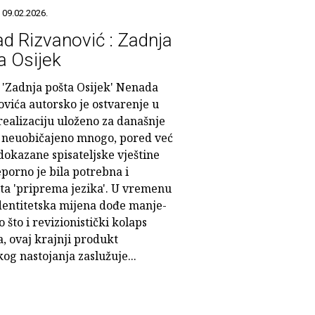
 09.02.2026.
d Rizvanović : Zadnja
a Osijek
'Zadnja pošta Osijek' Nenada
ovića autorsko je ostvarenje u
 realizaciju uloženo za današnje
e neuobičajeno mnogo, pored već
dokazane spisateljske vještine
porno je bila potrebna i
ita 'priprema jezika'. U vremenu
dentitetska mijena dođe manje-
to što i revizionistički kolaps
, ovaj krajnji produkt
og nastojanja zaslužuje...