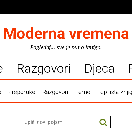
Moderna vremena
Pogledaj... sve je puno knjiga.
e
Razgovori
Djeca
e
Preporuke
Razgovori
Teme
Top lista knji