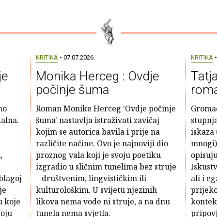
KRITIKA
• 07.07.2026.
KRITIKA
•
je
Monika Herceg : Ovdje
Tatj
počinje šuma
roma
no
Roman Monike Herceg 'Ovdje počinje
Gromač
talna.
šuma' nastavlja istraživati zavičaj
stupnj
kojim se autorica bavila i prije na
iskaza 
različite načine. Ovo je najnoviji dio
mnogi)
,
proznog vala koji je svoju poetiku
opisuju
izgradio u sličnim tunelima bez struje
Iskustv
blagoj
– društvenim, lingvističkim ili
ali i e
je
kulturološkim. U svijetu njezinih
prijeko
u koje
likova nema vode ni struje, a na dnu
kontek
voju
tunela nema svjetla.
pripov