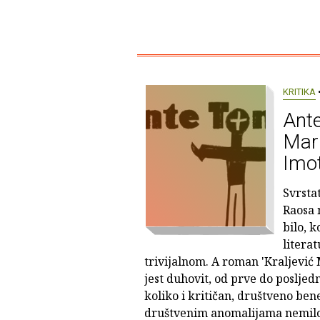
KRITIKA
•
Ante
Mar
Imot
Svrsta
Raosa n
bilo, 
literat
trivijalnom. A roman 'Kraljević
jest duhovit, od prve do posljed
koliko i kritičan, društveno be
društvenim anomalijama nemilos