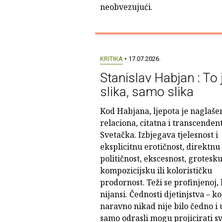
neobvezujući.
KRITIKA
• 17.07.2026.
Stanislav Habjan : To 
slika, samo slika
Kod Habjana, ljepota je naglaše
relaciona, citatna i transcenden
Svetačka. Izbjegava tjelesnost i
eksplicitnu erotičnost, direktnu
političnost, ekscesnost, grotesku
kompozicijsku ili kolorističku
prodornost. Teži se profinjenoj, 
nijansi. Čednosti djetinjstva – ko
naravno nikad nije bilo čedno i 
samo odrasli mogu projicirati s