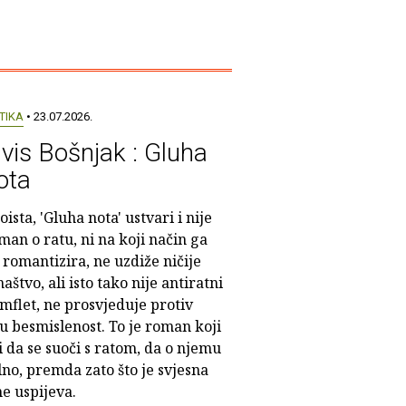
TIKA
• 23.07.2026.
lvis Bošnjak : Gluha
ota
doista, 'Gluha nota' ustvari i nije
man o ratu, ni na koji način ga
 romantizira, ne uzdiže ničije
naštvo, ali isto tako nije antiratni
mflet, ne prosvjeduje protiv
u besmislenost. To je roman koji
i da se suoči s ratom, da o njemu
alno, premda zato što je svjesna
e uspijeva.