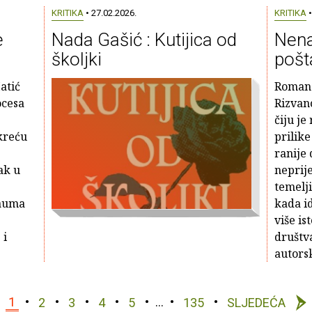
KRITIKA
• 27.02.2026.
KRITIKA
•
e
Nada Gašić : Kutijica od
Nena
školjki
pošt
atić
Roman 
ocesa
Rizvan
čiju je
okreću
prilik
ranije 
ak u
neprije
temelj
rauma
kada i
više is
 i
društva
autorsk
1
2
3
4
5
…
135
SLJEDEĆA