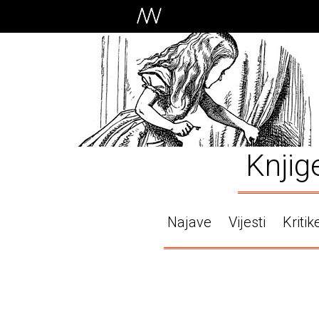
Knjig
Najave
Vijesti
Kritik