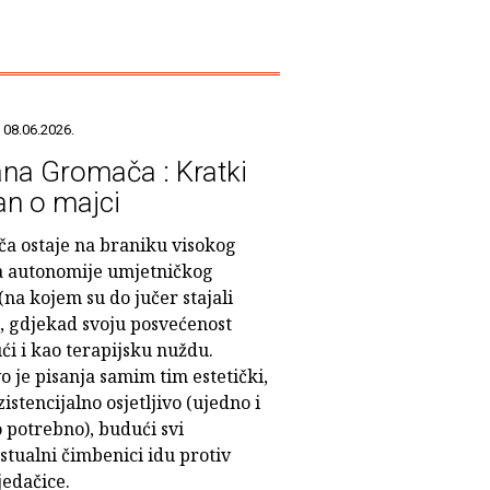
 08.06.2026.
ana Gromača : Kratki
n o majci
a ostaje na braniku visokog
a autonomije umjetničkog
(na kojem su do jučer stajali
, gdjekad svoju posvećenost
ći i kao terapijsku nuždu.
o je pisanja samim tim estetički,
gzistencijalno osjetljivo (ujedno i
 potrebno), budući svi
stualni čimbenici idu protiv
jedačice.