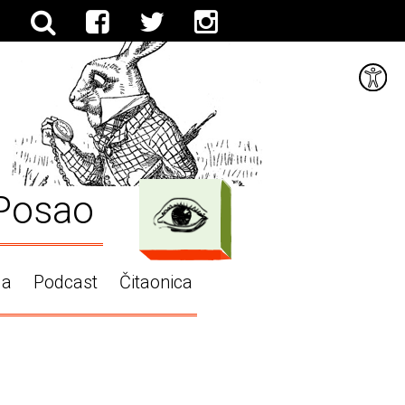
Posao
ga
Podcast
Čitaonica