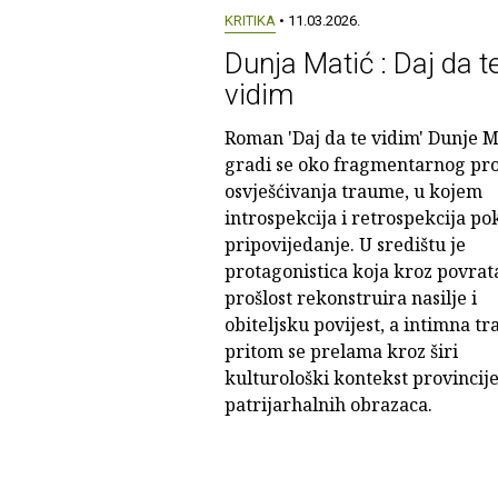
KRITIKA
• 11.03.2026.
Dunja Matić : Daj da t
vidim
Roman 'Daj da te vidim' Dunje M
gradi se oko fragmentarnog pr
osvješćivanja traume, u kojem
introspekcija i retrospekcija p
pripovijedanje. U središtu je
protagonistica koja kroz povrat
prošlost rekonstruira nasilje i
obiteljsku povijest, a intimna t
pritom se prelama kroz širi
kulturološki kontekst provincije
patrijarhalnih obrazaca.