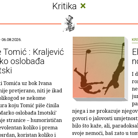
×
Kritika
 06.08.2026.
KRI
 Tomić : Kraljević
E
ko oslobađa
n
ski
I 
ro
ti Tomića uz bok Ivana
ne
ije pretjerano, niti je ikad
ju
kolikogod se nekome
pa
ura koju Tomić piše činila
njega i ne prokazuje njegov
 Marko oslobađa Imotski'
govori o jalovosti umjetnost
nje stranice – humorističan
bilo što kaže, ali, paradoks
nevolentan koliko i prema
svoje nemoći, baš zato u tom
rdan, koristan koliko i