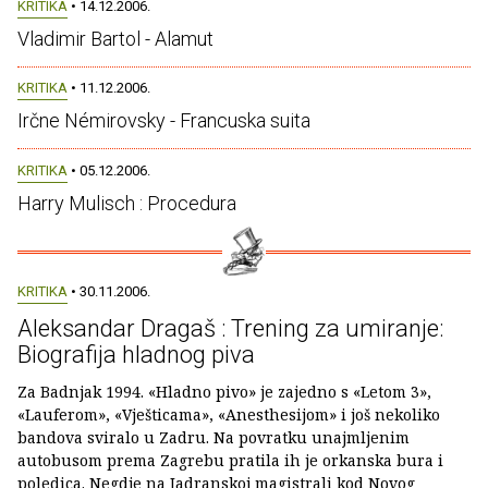
KRITIKA
• 14.12.2006.
Vladimir Bartol - Alamut
KRITIKA
• 11.12.2006.
Irčne Némirovsky - Francuska suita
KRITIKA
• 05.12.2006.
Harry Mulisch : Procedura
KRITIKA
• 30.11.2006.
Aleksandar Dragaš : Trening za umiranje:
Biografija hladnog piva
Za Badnjak 1994. «Hladno pivo» je zajedno s «Letom 3»,
«Lauferom», «Vješticama», «Anesthesijom» i još nekoliko
bandova sviralo u Zadru. Na povratku unajmljenim
autobusom prema Zagrebu pratila ih je orkanska bura i
poledica. Negdje na Jadranskoj magistrali kod Novog