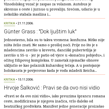
Vinodolskog vozač je zaspao za volanom. Autobus je
skrenuo s ceste i jurnuo u provaliju. Srećom, udario je u
nekoliko stabala maslina i...
KRITIKA
• 21.11.2006.
Günter Grass : "Dok ljuštim luk"
Jednostavno, bila su to takva vremena: konfuzna. Nitko nije
ništa želio znati. Ne samo o prošloj noći. Prije no što je s
mladencima završio u krevetu, danciški pubertetlija je
završio u SS-u - jer je patio od vjere u «konačnu pobjedu», i
očitog Edipovog kompleksa. U zametak njemačke obnove
uključio se kao polaznik kuharskog tečaja. A u postojanje
holokausta je povjerovao kada je vođa mladeži Reicha...
KRITIKA
• 15.11.2006.
Hrvoje Šalković : Pravi se da ovo nisi vidio
«Pravi se da ovo nisi vidio», iako preuzima šprancu romana
ceste, modificirana je njegova inačica, vrlo daleko od
beatničkog predteksta. Manifest jedne generacije proizašao