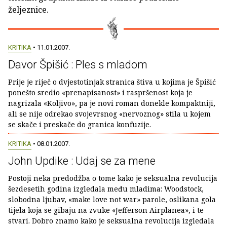
željeznice.
KRITIKA
• 11.01.2007.
Davor Špišić : Ples s mladom
Prije je riječ o dvjestotinjak stranica štiva u kojima je Špišić
ponešto sredio «prenapisanost» i raspršenost koja je
nagrizala «Koljivo», pa je novi roman donekle kompaktniji,
ali se nije odrekao svojevrsnog «nervoznog» stila u kojem
se skače i preskače do granica konfuzije.
KRITIKA
• 08.01.2007.
John Updike : Udaj se za mene
Postoji neka predodžba o tome kako je seksualna revolucija
šezdesetih godina izgledala među mladima: Woodstock,
slobodna ljubav, «make love not war» parole, oslikana gola
tijela koja se gibaju na zvuke «Jefferson Airplanea», i te
stvari. Dobro znamo kako je seksualna revolucija izgledala