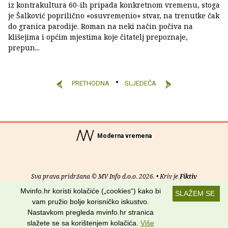
iz kontrakultura 60-ih pripada konkretnom vremenu, stoga
je Šalković poprilično «osuvremenio» stvar, na trenutke čak
do granica parodije. Roman na neki način počiva na
klišejima i općim mjestima koje čitatelj prepoznaje,
prepun...
PRETHODNA
SLJEDEĆA
Moderna vremena
Sva prava pridržana © MV Info d.o.o. 2026. • Kriv je
Fiktiv
Mvinfo.hr koristi kolačiće („cookies“) kako bi
SLAŽEM SE
O nama
•
Pomoć
•
Uvjeti korištenja
•
RSS kanali
vam pružio bolje korisničko iskustvo.
Nastavkom pregleda mvinfo.hr stranica
Potraži nas na:
slažete se sa korištenjem kolačića.
Više