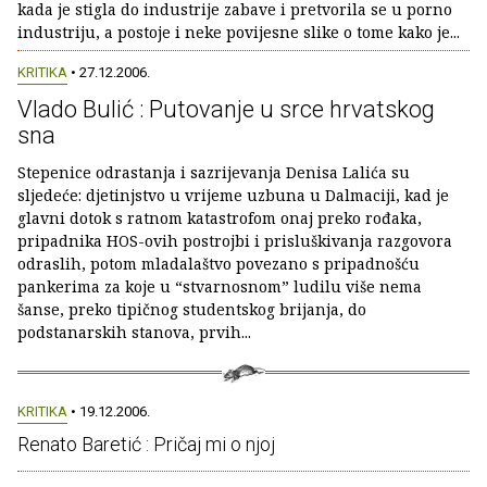
kada je stigla do industrije zabave i pretvorila se u porno
industriju, a postoje i neke povijesne slike o tome kako je...
KRITIKA
• 27.12.2006.
Vlado Bulić : Putovanje u srce hrvatskog
sna
Stepenice odrastanja i sazrijevanja Denisa Lalića su
sljedeće: djetinjstvo u vrijeme uzbuna u Dalmaciji, kad je
glavni dotok s ratnom katastrofom onaj preko rođaka,
pripadnika HOS-ovih postrojbi i prisluškivanja razgovora
odraslih, potom mladalaštvo povezano s pripadnošću
pankerima za koje u “stvarnosnom” ludilu više nema
šanse, preko tipičnog studentskog brijanja, do
podstanarskih stanova, prvih...
KRITIKA
• 19.12.2006.
Renato Baretić : Pričaj mi o njoj