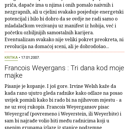
priča, dapače ima u njima i onih pomalo naivnih i
nezgrapnih, ali u cjelini svakako posjeduje energetski
potencijal i bilo bi dobro da se ovdje ne radi samo o
mladalačkom vezivanju uz manifest iz hobija, već i
početku ozbiljnijih samostalnih karijera.
Eventualizam svakako nije veliki pokret preokreta, ni
revolucija na domaćoj sceni, ali je dobrodošao...
KRITIKA
• 17.01.2007.
Francois Weyergans : Tri dana kod moje
majke
Pisanje je kopanje. I još gore. Irvine Welsh kaže da
kada rano ujutro gleda radnike kako odlaze na posao
uvijek pomisli kako bi rado bi na njihovom mjestu - a
ne uz svoj rukopis. Francois Weyergansov pisac
Weyergraf (povremeno i Weyerstein, ili Weyerbite) i
sam bi najrađe volio biti među radnicima koji u
snenim grupama izlaze iz stanice podzemne