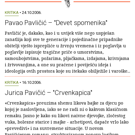
KRITIKA
• 24.10.2006.
Pavao Pavličić – "Devet spomenika"
Pavličić je, dakako, kao i u uvijek više nego uspješan
zanatlija koji sve te generacije i pojedinačne pripadnike
obitelji vješto isprepliće u žrvnju vremena i iz poglavlja u
poglavlje ispisuje tragične priče o umorstvima,
samoubojstvima, požarima, pljačkama, izdajama, krivnjama
i žrtvovanjima, a one su praćene i poviješću ideja i
ideologija ovih prostora koje su itekako obilježile i varoške...
KRITIKA
• 16.10.2006.
Jurica Pavičić – "Crvenkapica"
«Crvenkapica» preuzima shemu likova bajke za djecu po
kojoj je naslovljena, iako se ne radi ni o kakvom klasičnom
remaku. Jasno je kako su likovi naivne djevojke, zločestog
vuka, bolesne starice i majke - arhetipovi, dapače vrlo lako
«prevedivi» i na suvremene situacije. U novom
Pavičićevom romanu, strukturiranom ponovo logikom