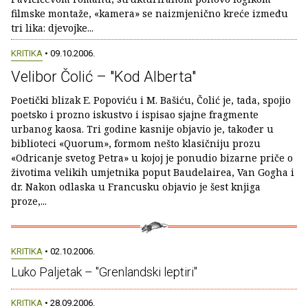
filmske montaže, «kamera» se naizmjenično kreće između
tri lika: djevojke...
KRITIKA
• 09.10.2006.
Velibor Čolić – "Kod Alberta"
Poetički blizak E. Popoviću i M. Bašiću, Čolić je, tada, spojio
poetsko i prozno iskustvo i ispisao sjajne fragmente
urbanog kaosa. Tri godine kasnije objavio je, također u
biblioteci «Quorum», formom nešto klasičniju prozu
«Odricanje svetog Petra» u kojoj je ponudio bizarne priče o
životima velikih umjetnika poput Baudelairea, Van Gogha i
dr. Nakon odlaska u Francusku objavio je šest knjiga
proze,...
KRITIKA
• 02.10.2006.
Luko Paljetak – "Grenlandski leptiri"
KRITIKA
• 28.09.2006.