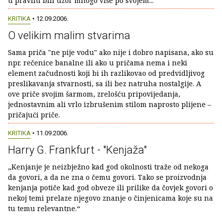
u pravilu bili uzor mnogo više po svojem...
KRITIKA
• 12.09.2006.
O velikim malim stvarima
Sama priča "ne pije vodu" ako nije i dobro napisana, ako su
npr. rečenice banalne ili ako u pričama nema i neki
element začudnosti koji bi ih razlikovao od predvidljivog
preslikavanja stvarnosti, sa ili bez natruha nostalgije. A
ove priče svojim šarmom, zrelošću pripovijedanja,
jednostavnim ali vrlo izbrušenim stilom naprosto plijene –
pričajući priče.
KRITIKA
• 11.09.2006.
Harry G. Frankfurt - "Kenjaža"
„Kenjanje je neizbježno kad god okolnosti traže od nekoga
da govori, a da ne zna o čemu govori. Tako se proizvodnja
kenjanja potiče kad god obveze ili prilike da čovjek govori o
nekoj temi prelaze njegovo znanje o činjenicama koje su na
tu temu relevantne.“