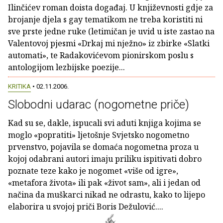
Ilinčićev roman doista događaj. U književnosti gdje za
brojanje djela s gay tematikom ne treba koristiti ni
sve prste jedne ruke (letimičan je uvid u iste zastao na
Valentovoj pjesmi «Drkaj mi nježno» iz zbirke «Slatki
automati», te Radakovićevom pionirskom poslu s
antologijom lezbijske poezije...
KRITIKA
• 02.11.2006.
Slobodni udarac (nogometne priče)
Kad su se, dakle, ispucali svi aduti knjiga kojima se
moglo «popratiti» ljetošnje Svjetsko nogometno
prvenstvo, pojavila se domaća nogometna proza u
kojoj odabrani autori imaju priliku ispitivati dobro
poznate teze kako je nogomet «više od igre»,
«metafora života» ili pak «život sam», ali i jedan od
načina da muškarci nikad ne odrastu, kako to lijepo
elaborira u svojoj priči Boris Dežulović....