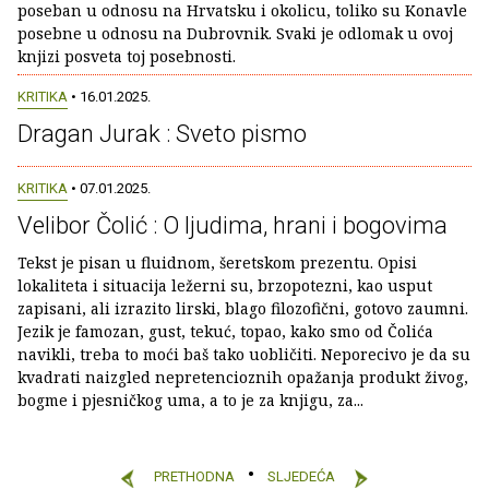
poseban u odnosu na Hrvatsku i okolicu, toliko su Konavle
posebne u odnosu na Dubrovnik. Svaki je odlomak u ovoj
knjizi posveta toj posebnosti.
KRITIKA
• 16.01.2025.
Dragan Jurak : Sveto pismo
KRITIKA
• 07.01.2025.
Velibor Čolić : O ljudima, hrani i bogovima
Tekst je pisan u fluidnom, šeretskom prezentu. Opisi
lokaliteta i situacija ležerni su, brzopotezni, kao usput
zapisani, ali izrazito lirski, blago filozofični, gotovo zaumni.
Jezik je famozan, gust, tekuć, topao, kako smo od Čolića
navikli, treba to moći baš tako uobličiti. Neporecivo je da su
kvadrati naizgled nepretencioznih opažanja produkt živog,
bogme i pjesničkog uma, a to je za knjigu, za...
PRETHODNA
SLJEDEĆA