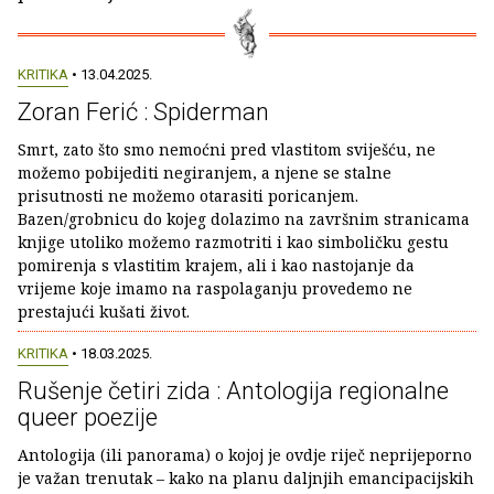
KRITIKA
• 13.04.2025.
Zoran Ferić : Spiderman
Smrt, zato što smo nemoćni pred vlastitom sviješću, ne
možemo pobijediti negiranjem, a njene se stalne
prisutnosti ne možemo otarasiti poricanjem.
Bazen/grobnicu do kojeg dolazimo na završnim stranicama
knjige utoliko možemo razmotriti i kao simboličku gestu
pomirenja s vlastitim krajem, ali i kao nastojanje da
vrijeme koje imamo na raspolaganju provedemo ne
prestajući kušati život.
KRITIKA
• 18.03.2025.
Rušenje četiri zida : Antologija regionalne
queer poezije
Antologija (ili panorama) o kojoj je ovdje riječ neprijeporno
je važan trenutak – kako na planu daljnjih emancipacijskih