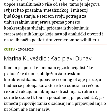
uopće zamisliti nešto više od sebe, tamo je njegova
svijest kao praznina 'metafizičkog' i misterij
ljudskoga stanja. Peterson svoju potragu za
univerzalnim usmjerava prema ponešto
konkretnijem slučaju, pričama izdvojenim iz
starozavjetnih knjiga koje nastoji analitički otvoriti i
na taj ih način podložiti suvremenom senzibilitetu.
KRITIKA
• 25.04.2025.
Marina Kuveždić : Kad plavi Dunav
Roman je, pored elemenata egzistencijalističke i
psihološke drame, obilježen žanrovskim
karakteristikama ljubavne i coming of age proze, a
budući se potonja karakteristika odnosi na rečenu
rekonstrukciju junakinjina odrastanja iz rakursa
odrasle osobe (k tome i pouzdanog pripovjedača), jaz
između pripovijedanja o sadašnjem i pripovijedanja o
prošlom nije zanemariv.