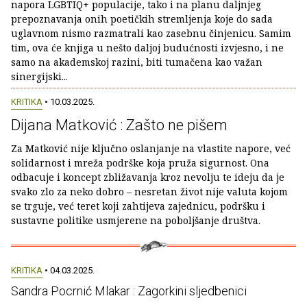
napora LGBTIQ+ populacije, tako i na planu daljnjeg
prepoznavanja onih poetičkih stremljenja koje do sada
uglavnom nismo razmatrali kao zasebnu činjenicu. Samim
tim, ova će knjiga u nešto daljoj budućnosti izvjesno, i ne
samo na akademskoj razini, biti tumačena kao važan
sinergijski...
KRITIKA
• 10.03.2025.
Dijana Matković : Zašto ne pišem
Za Matković nije ključno oslanjanje na vlastite napore, već
solidarnost i mreža podrške koja pruža sigurnost. Ona
odbacuje i koncept zbližavanja kroz nevolju te ideju da je
svako zlo za neko dobro – nesretan život nije valuta kojom
se trguje, već teret koji zahtijeva zajednicu, podršku i
sustavne politike usmjerene na poboljšanje društva.
KRITIKA
• 04.03.2025.
Sandra Pocrnić Mlakar : Zagorkini sljedbenici