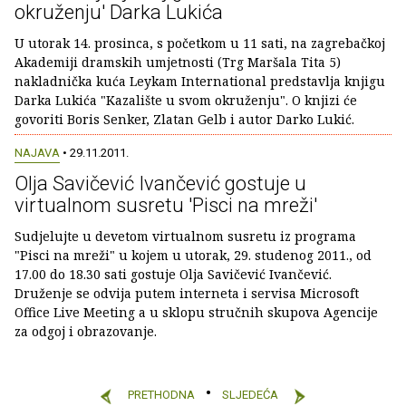
okruženju' Darka Lukića
U utorak 14. prosinca, s početkom u 11 sati, na zagrebačkoj
Akademiji dramskih umjetnosti (Trg Maršala Tita 5)
nakladnička kuća Leykam International predstavlja knjigu
Darka Lukića "Kazalište u svom okruženju". O knjizi će
govoriti Boris Senker, Zlatan Gelb i autor Darko Lukić.
NAJAVA
• 29.11.2011.
Olja Savičević Ivančević gostuje u
virtualnom susretu 'Pisci na mreži'
Sudjelujte u devetom virtualnom susretu iz programa
"Pisci na mreži" u kojem u utorak, 29. studenog 2011., od
17.00 do 18.30 sati gostuje Olja Savičević Ivančević.
Druženje se odvija putem interneta i servisa Microsoft
Office Live Meeting a u sklopu stručnih skupova Agencije
za odgoj i obrazovanje.
PRETHODNA
SLJEDEĆA