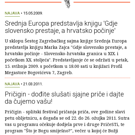
NAJAVA
• 15.05.2009.
Srednja Europa predstavlja knjigu 'Gdje
slovensko prestaje, a hrvatsko počinje'
U sklopu Šestog Zagrebačkog sajma knjige Srednja Europa
predstavlja knjigu Marka Zajca "Gdje slovensko prestaje, a
hrvatsko počinje - Slovensko-hrvatska granica u XIX. i
početkom XX. stoljeća". Predstavljanje će se održati u petak,
15. svibnja 2009. s početkom u 18.00 sati u knjižari Profil
Megastore Bogovićeva 7, Zagreb.
NAJAVA
• 21.03.2011.
Pričigin - dođite slušati sjajne priče i dajte
da čujemo vašu!
Pričigin - splitski festival pričanja priča, ove godine slavi
petu obljetnicu, a događa se od 22. do 26. ožujka 2011. Sutra
vas u programu očekuje dodjela prve i druge PričeSTi, te
program "Što je Bogu smiješno?", večer u kojoj će Božji