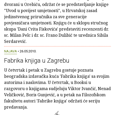
dvorani u Orebiću, održat će se predstavljanje knjige
"Uvod u povijest umjetnosti", u Hrvatskoj zasad
jedinstvenog priručnika za sve generacije
povjesničara umjetnosti. Knjigu će u sklopu stručnog
skupa 'Dani Cvita Fiskovića' predstaviti recenzenti dr.
sc. Milan Pelc i dr. sc. Frano Dulibić te urednica Sibila
Serdarević.
NAJAVA
• 26.05.2010.
Fabrika knjiga u Zagrebu
U četvrtak i petak u Zagrebu gostuje poznata
beogradska izdavačka kuća 'Fabrika knjiga' sa svojim
autorima i naslovima. U četvrtak, u Booksi u
razgovoru o knjigama sudjeluju Viktor Ivančić, Nenad
Veličković, Boris Gunjević, a u petak na Filozofskom
fakultetu autori 'Fabrike knjiga' održati će seriju
predavanja.