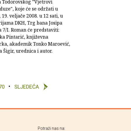
 Todorovskog "Vjetrovi
uze", koje će se održati u
 19. veljače 2008. u 12 sati, u
rijama DKH, Trg bana Josipa
a 7/I. Roman će predstaviti:
ka Pintarić, književna
arka, akademik Tonko Maroević,
 Šigir, urednica i autor.
70
SLJEDEĆA
Potraži nas na: