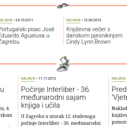
NAJAVA
• 24.10.2011.
NAJAVA
• 12.06.2013.
Portugalski pisac José
Književna večer s
Eduardo Agualusa u
danskom pjesnikinjom
Zagrebu
Cindy Lynn Brown
NAJAVA
• 11.11.2013.
NAJAVA
nu
Počinje Interliber - 36.
Pred
međunarodni sajam
'Vje
knjiga i učila
u, 4.
Naklad
arskom
knjiže
U Zagrebu u utorak 12. studenoga
pomors
počinje Interliber - 36. međunarodni