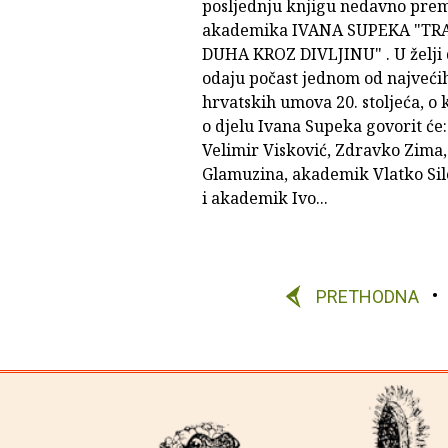
posljednju knjigu nedavno pre
akademika IVANA SUPEKA "T
DUHA KROZ DIVLJINU" . U želji
odaju počast jednom od najveći
hrvatskih umova 20. stoljeća, o k
o djelu Ivana Supeka govorit će:
Velimir Visković, Zdravko Zima
Glamuzina, akademik Vlatko Sil
i akademik Ivo...
PRETHODNA