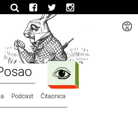
Posao
ga
Podcast
Čitaonica