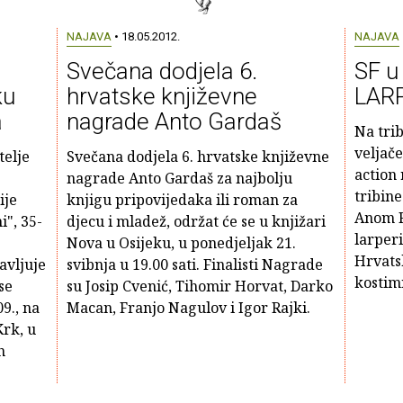
NAJAVA
• 18.05.2012.
NAJAVA
Svečana dodjela 6.
SF u
ku
hrvatske književne
LARP,
a
nagrade Anto Gardaš
Na trib
veljače
telje
Svečana dodjela 6. hrvatske književne
action 
nagrade Anto Gardaš za najbolju
tribine
ije
knjigu pripovijedaka ili roman za
Anom R
i", 35-
djecu i mladež, održat će se u knjižari
larperi
Nova u Osijeku, u ponedjeljak 21.
Hrvatsk
avljuje
svibnja u 19.00 sati. Finalisti Nagrade
kostimi
se
su Josip Cvenić, Tihomir Horvat, Darko
9., na
Macan, Franjo Nagulov i Igor Rajki.
Krk, u
h