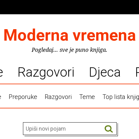
Moderna vremena
Pogledaj... sve je puno knjiga.
e
Razgovori
Djeca
e
Preporuke
Razgovori
Teme
Top lista knji