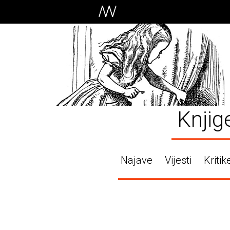
Knjig
Najave
Vijesti
Kritik