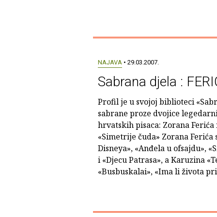
NAJAVA
• 29.03.2007.
Sabrana djela : FER
Profil je u svojoj biblioteci «Sa
sabrane proze dvojice legedarnih
hrvatskih pisaca: Zorana Ferića
«Simetrije čuda» Zorana Ferića
Disneya», «Anđela u ofsajdu», «
i «Djecu Patrasa», a Karuzina «T
«Busbuskalai», «Ima li života prij