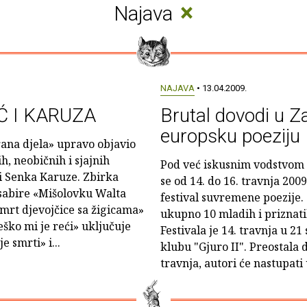
×
Najava
NAJAVA
• 13.04.2009.
IĆ I KARUZA
Brutal dovodi u 
europsku poeziju
brana djela» upravo objavio
, neobičnih i sjajnih
Pod već iskusnim vodstvom S
 i Senka Karuze. Zbirka
se od 14. do 16. travnja 20
 sabire «Mišolovku Walta
festival suvremene poezije.
Smrt djevojčice sa žigicama»
ukupno 10 mladih i priznati
eško mi je reći» uključuje
Festivala je 14. travnja u 21
e smrti» i...
klubu "Gjuro II". Preostala d
travnja, autori će nastupati