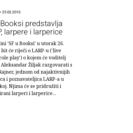
• 25.02.2013.
 Booksi predstavlja
 larpere i larperice
ini 'SF u Booksi’ u utorak 26.
 bit će riječi o LARP-u ('live
role play') o kojem će voditelj
 Aleksandar Žiljak razgovarati s
ajner, jednom od najaktivnijih
ca i poznavateljica LARP-a u
oj. Njima će se pridružiti i
rani larperi i larperice...