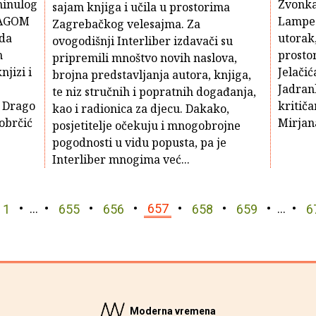
minulog
Zvonka
sajam knjiga i učila u prostorima
RAGOM
Lamped
Zagrebačkog velesajma. Za
 da
utorak,
ovogodišnji Interliber izdavači su
h
prosto
pripremili mnoštvo novih naslova,
njizi i
Jelačić
brojna predstavljanja autora, knjiga,
Jadran
te niz stručnih i popratnih događanja,
, Drago
kritič
kao i radionica za djecu. Dakako,
obrčić
Mirjana
posjetitelje očekuju i mnogobrojne
pogodnosti u vidu popusta, pa je
Interliber mnogima već...
1
…
655
656
657
658
659
…
6
Moderna vremena