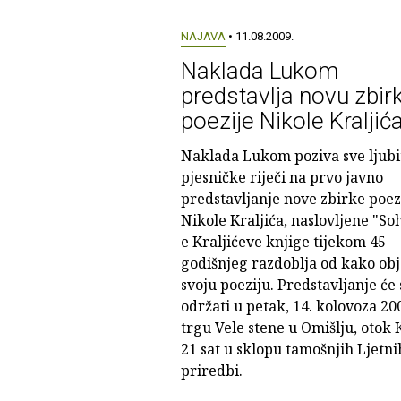
NAJAVA
• 11.08.2009.
Naklada Lukom
predstavlja novu zbir
poezije Nikole Kraljić
Naklada Lukom poziva sve ljubi
pjesničke riječi na prvo javno
predstavljanje nove zbirke poez
Nikole Kraljića, naslovljene "Soh
e Kraljićeve knjige tijekom 45-
godišnjeg razdoblja od kako obj
svoju poeziju. Predstavljanje će 
održati u petak, 14. kolovoza 200
trgu Vele stene u Omišlju, otok 
21 sat u sklopu tamošnjih Ljetni
priredbi.