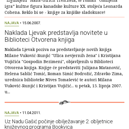
“Izgubljeni” Hans-Ulrich Treichela, te roman “Omiljena
igra” kultne figura kanadske kulture XX. stoljeća Leonarda
Cohena. Reklo bi se - knjige za knjiške sladokusce!
NAJAVA
• 15.06.2007.
Naklada Ljevak predstavlja novitete u
Biblioteci Otvorena knjiga
Naklada Ljevak poziva na predstavljanje novih knjiga
Milane Vuković-Runjić "Ulica nevjernih žena" i Kristijana
Vujičića "Gospodin Bezimeni", objavljenih u Biblioteci
Otvorena knjiga. Knjige će predstaviti: Julijana Matanović,
Helena Sablić Tomić, Roman Simić Bodrožić, Zdravko Zima,
urednica biblioteke Nives Tomašević te autori Milana
Vuković-Runjić i Kristijan Vujičić... u petak, 15. lipnja 2007.
u...
NAJAVA
• 11.04.2011.
Uz Nadu Gašić počinje obilježavanje 2. obljetnice
književnog programa Bookvica