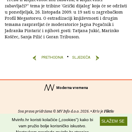
zabavljači?" tema je tribine 'Grički dijalog' koja će se održati
u ponedjeljak, 26. listopada 2009. u 19 sati u zagrebačkom
Profil Megastoreu. O estradizaciji književnosti i drugim
temama raspravljat će moderatorice Jagna Pogačnik i
Jadranka Pintarić i njihovi gosti: Tatjana Jukić, Marinko
Koščec, Sanja Pilić i Goran Tribuson.
PRETHODNA
SLJEDEĆA
Moderna vremena
Sva prava pridržana © MV Info d.o.o. 2026. • Kriv je
Fiktiv
Mvinfo.hr koristi kolačiće („cookies“) kako bi
SLAŽEM SE
O nama
•
Pomoć
•
Uvjeti korištenja
•
RSS kanali
vam pružio bolje korisničko iskustvo.