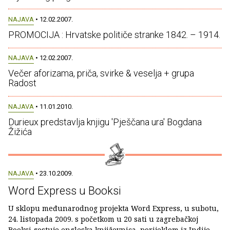
NAJAVA
• 12.02.2007.
PROMOCIJA : Hrvatske političe stranke 1842. – 1914.
NAJAVA
• 12.02.2007.
Večer aforizama, priča, svirke & veselja + grupa
Radost
NAJAVA
• 11.01.2010.
Durieux predstavlja knjigu 'Pješčana ura' Bogdana
Žižića
NAJAVA
• 23.10.2009.
Word Express u Booksi
U sklopu međunarodnog projekta Word Express, u subotu,
24. listopada 2009. s početkom u 20 sati u zagrebačkoj
Booksi gostuje engleska književnica, porijeklom iz Indije,