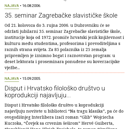
NAJAVA
• 16.08.2006.
35. seminar Zagrebačke slavističke škole
Od 21. kolovoza do 3. rujna 2006. u Dubrovniku će se
održati jubilarni 35. seminar Zagrebačke slavističke škole,
institucije koja od 1972. promiče hrvatski jezik književnost i
kulturu među studentima, profesorima i prevoditeljima s
raznih strana svijeta. Za 85 polaznika iz 25 zemalja
pripremljen je iznimno bogat i raznovrstan program: u
deset lektorata i proseminara ponuđene su koverzacijske
vježbe...
NAJAVA
• 15.09.2005.
Disput i Hrvatsko filološko društvo u
koprodukciji najavljuju...
Disput i Hrvatsko filološko društvo u koprodukciji
najavljuju novitete u biblioteci “Na tragu klasika”, pa će do
ovogodišnjeg Interlibera izaći roman “Glib” Wojciecha
Kuczoka, “Čovjek sa crvenim šeširom” Hervé Guiberta,