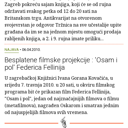
Zagreb pokreću sajam knjiga, koji će se od rujna
održavati svakog petka od 12 do 20 sati na
Britanskom trgu. Antikvarijat na otvorenom
svojevrstan je odgovor Tržnica na sve učestalije upite
građana da im se na jednom mjestu omogući prodaja
rabljenih knjiga, a 2. i 9. rujna imate priliku...
NAJAVA
• 06.04.2010.
Besplatene filmske projekcije : 'Osam i
pol' Federica Fellinija
U zagrebačkoj Knjižnici Ivana Gorana Kovačića, u
srijedu 7. travnja 2010. u 20 sati, u okviru filmskog
programa bit će prikazan film Federica Fellinija,
"Osam i pol", jedan od najznačajnijih filmova o filmu
(metafilmova), nagrađen Oskarom i smatran jednim
od najuspjelijih filmova svih vremena.