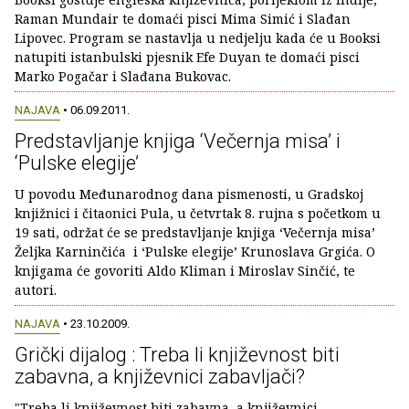
Raman Mundair te domaći pisci Mima Simić i Slađan
Lipovec. Program se nastavlja u nedjelju kada će u Booksi
natupiti istanbulski pjesnik Efe Duyan te domaći pisci
Marko Pogačar i Slađana Bukovac.
NAJAVA
• 06.09.2011.
Predstavljanje knjiga ‘Večernja misa’ i
‘Pulske elegije’
U povodu Međunarodnog dana pismenosti, u Gradskoj
knjižnici i čitaonici Pula, u četvrtak 8. rujna s početkom u
19 sati, održat će se predstavljanje knjiga ‘Večernja misa’
Željka Karninčića i ‘Pulske elegije’ Krunoslava Grgića. O
knjigama će govoriti Aldo Kliman i Miroslav Sinčić, te
autori.
NAJAVA
• 23.10.2009.
Grički dijalog : Treba li književnost biti
zabavna, a književnici zabavljači?
"Treba li književnost biti zabavna, a književnici