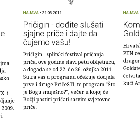
NAJAVA
• 21.03.2011.
NAJAVA
Pričigin - dođite slušati
Kome
je
sjajne priče i dajte da
Gold
čujemo vašu!
Hrvats
PEN ce
Pričigin - splitski festival pričanja
dragom 
priča, ove godine slavi petu obljetnicu,
ajma
Goldste
a događa se od 22. do 26. ožujka 2011.
lja
četvrta
Sutra vas u programu očekuje dodjela
nsko
kući A
prve i druge PričeSTi, te program "Što
je Bogu smiješno?", večer u kojoj će
X. i
Božji pastiri pričati sasvim svjetovne
vljanje
priče.
a 2009.
ri