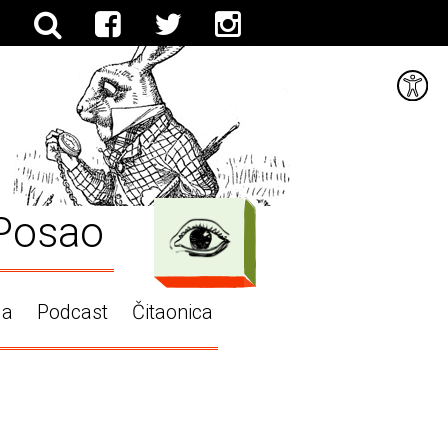
Posao
ga
Podcast
Čitaonica