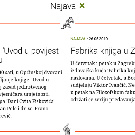
×
Najava
NAJAVA
• 26.05.2010.
 'Uvod u povijest
Fabrika knjiga u 
u
U četvrtak i petak u Zagre
izdavačka kuća 'Fabrika knj
30 sati, u Općinskoj dvorani
naslovima. U četvrtak, u Bo
vljanje knjige "Uvod u
sudjeluju Viktor Ivančić, Ne
oj zasad jedinstvenog
u petak na Filozofskom fakul
vjesničara umjetnosti.
održati će seriju predavanja
a 'Dani Cvita Fiskovića'
an Pelc i dr. sc. Frano
rević.