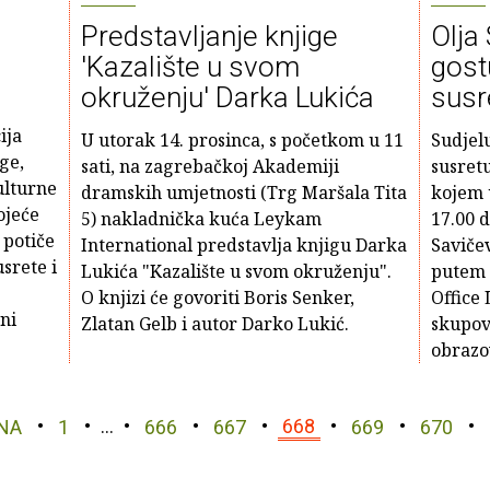
Predstavljanje knjige
Olja
'Kazalište u svom
gost
okruženju' Darka Lukića
susr
ija
U utorak 14. prosinca, s početkom u 11
Sudjel
ge,
sati, na zagrebačkoj Akademiji
susret
ulturne
dramskih umjetnosti (Trg Maršala Tita
kojem u
ojeće
5) nakladnička kuća Leykam
17.00 d
 potiče
International predstavlja knjigu Darka
Savičev
srete i
Lukića "Kazalište u svom okruženju".
putem i
O knjizi će govoriti Boris Senker,
Office 
ni
Zlatan Gelb i autor Darko Lukić.
skupov
obrazo
NA
1
…
666
667
668
669
670