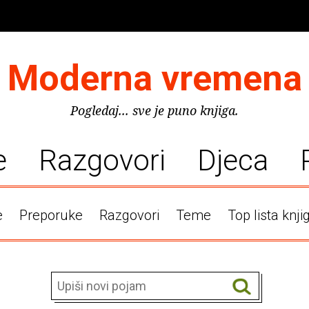
Moderna vremena
Pogledaj... sve je puno knjiga.
e
Razgovori
Djeca
e
Preporuke
Razgovori
Teme
Top lista knji