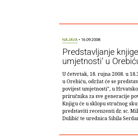
NAJAVA
• 16.09.2008.
Predstavljanje knjige
umjetnosti' u Orebić
U četvrtak, 18. rujna 2008. u 18.
u Orebiću, održat će se predsta
povijest umjetnosti", u Hrvatsk
priručnika za sve generacije po
Knjigu će u sklopu stručnog skup
predstaviti recenzenti dr. sc. Mil
Dulibić te urednica Sibila Serda