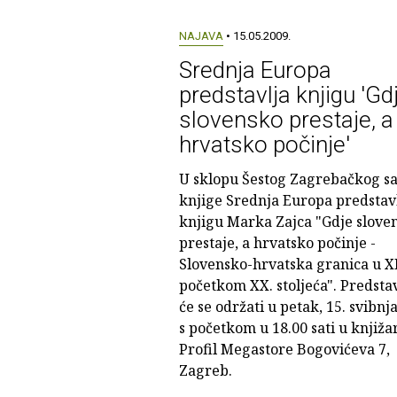
NAJAVA
• 15.05.2009.
Srednja Europa
predstavlja knjigu 'Gd
slovensko prestaje, a
hrvatsko počinje'
U sklopu Šestog Zagrebačkog s
knjige Srednja Europa predstav
knjigu Marka Zajca "Gdje slove
prestaje, a hrvatsko počinje -
Slovensko-hrvatska granica u XI
početkom XX. stoljeća". Predsta
će se održati u petak, 15. svibnj
s početkom u 18.00 sati u knjiža
Profil Megastore Bogovićeva 7,
Zagreb.