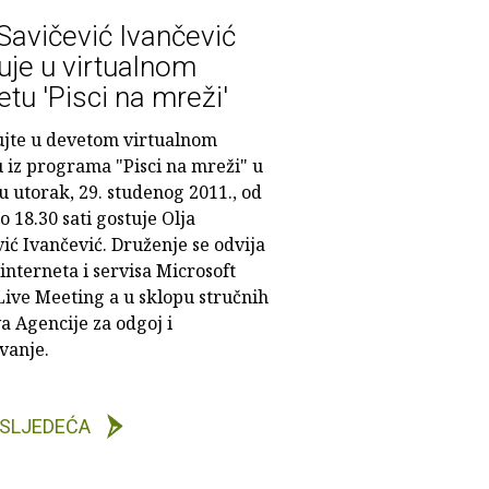
 Savičević Ivančević
uje u virtualnom
etu 'Pisci na mreži'
ujte u devetom virtualnom
u iz programa "Pisci na mreži" u
 utorak, 29. studenog 2011., od
o 18.30 sati gostuje Olja
ić Ivančević. Druženje se odvija
nterneta i servisa Microsoft
Live Meeting a u sklopu stručnih
a Agencije za odgoj i
vanje.
SLJEDEĆA