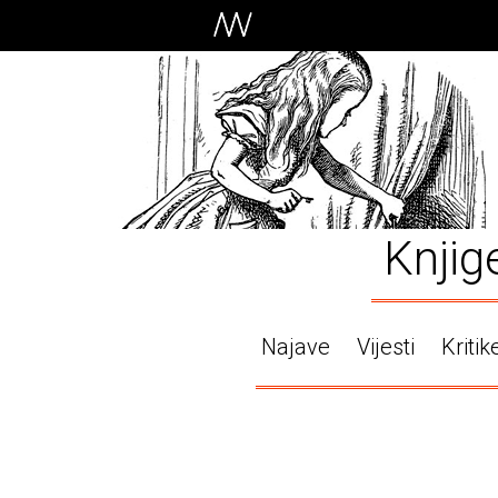
Knjig
Najave
Vijesti
Kritik