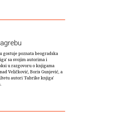
Zagrebu
bu gostuje poznata beogradska
iga' sa svojim autorima i
oksi u razgovoru o knjigama
nad Veličković, Boris Gunjević, a
tetu autori 'Fabrike knjiga'
.