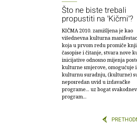
Što ne biste trebali
propustiti na 'Kičmi'?
KIČMA 2010. zamišljena je kao
višednevna kulturna manifestac
koja u prvom redu promiče knji
časopise i čitanje, stvara nove k
inicijative odnosno mijenja post
kulturne smjerove, omogućuje i
kulturnu suradnju, (kulturne) su
neposredan uvid u izdavačke
programe... uz bogat svakodnev
program...
PRETHOD